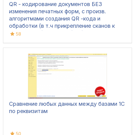
QR - кодирование документов БЕЗ
изменения печатных форм, с произв.
алгоритмами создания QR -кода и
обработки (в т.ч прикрепление сканов к
документам) для УТ 11 (все), ERP 2, КА 2,
58
Розница 2, УНФ 1.6/3.0, БП 3, ЗУП 3
Сравнение любых данных между базами 1С
по реквизитам
50