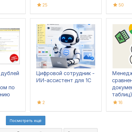
кликов
25
50
 дублей
Цифровой сотрудник -
Менедж
ИИ-ассистент для 1С
сравне
ком по
докуме
анию
таблиц)
ячейкам
2
16
.
ключу и
ом и
подсве
Посмотреть ещё
ой
ЮБЫХ