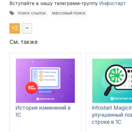
Вступайте в нашу телеграмм-группу
Инфостарт
поиск ссылок
массовый поиск
+
2
–
См. также
История изменений в
Infostart MagicI
1С
улучшенный по
строке в 1С