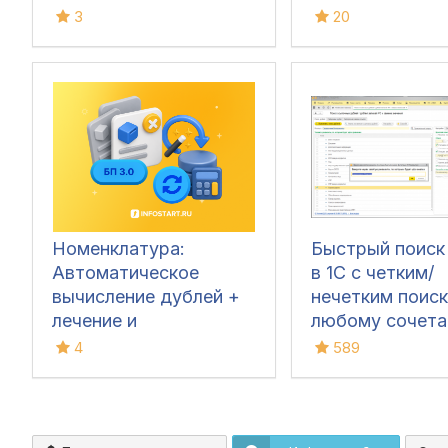
3
20
Номенклатура:
Быстрый поиск
Автоматическое
в 1С с четким/
вычисление дублей +
нечетким поис
лечение и
любому сочет
переопределение
реквизитов/
4
589
счетов учета для
реквизитов таб
1С:БП 3.0
частей с отбор
быстрой замен
значений в Л