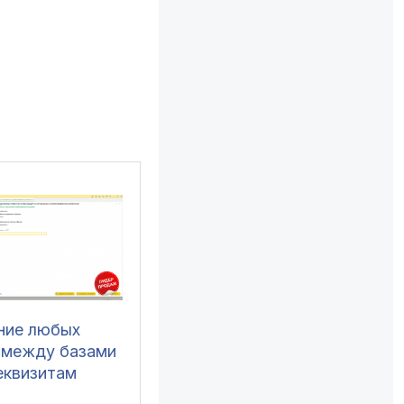
ние любых
 между базами
еквизитам