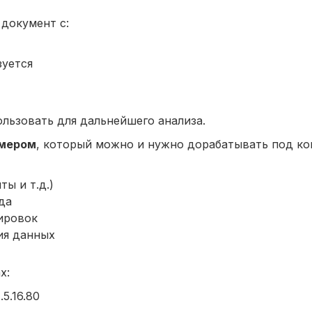
документ с:
зуется
льзовать для дальнейшего анализа.
имером
, который можно и нужно дорабатывать под к
ы и т.д.)
да
ировок
ия данных
х:
5.16.80