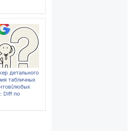
ер детального
ния табличных
нтов(любых
: Diff по
, поиск по
 визуальная
тка