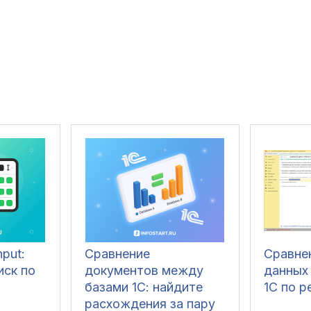
nput:
Сравнение
Сравне
иск по
документов между
данных
базами 1С: найдите
1С по р
расхождения за пару