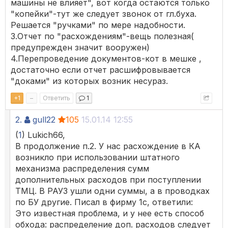
машины не влияет", вот когда остаются только
"копейки"-тут же следует звонок от гл.буха.
Решается "ручками" по мере надобности.
3.Отчет по "расхождениям"-вещь полезная(
предупрежден значит вооружен)
4.Перепроведение документов-кот в мешке ,
достаточно если отчет расшифровывается
"доками" из которых возник несураз.
+
1
–
Ответить
1
2.
gull22
105
15.01.14 12:55
(
1
) Lukich66,
В продолжение п.2. У нас расхождение в КА
возникло при использовании штатного
механизма распределения сумм
дополнительных расходов при поступлении
ТМЦ. В РАУЗ ушли одни суммы, а в проводках
по БУ другие. Писал в фирму 1с, ответили:
Это известная проблема, и у нее есть способ
обхода: распределение доп. расходов следует