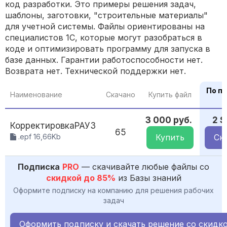
код разработки. Это примеры решения задач,
шаблоны, заготовки, "строительные материалы"
для учетной системы. Файлы ориентированы на
специалистов 1С, которые могут разобраться в
коде и оптимизировать программу для запуска в
базе данных. Гарантии работоспособности нет.
Возврата нет. Технической поддержки нет.
По п
Наименование
Скачано
Купить файл
3 000 руб.
2 
КорректировкаРАУЗ
65
.epf 16,66Kb
Купить
Ск
Подписка
PRO
— скачивайте любые файлы со
скидкой до 85%
из Базы знаний
Оформите подписку на компанию для решения рабочих
задач
Оформить подписку и скачать решение со скидк