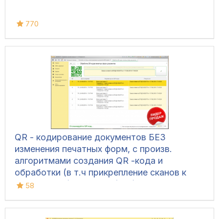
770
QR - кодирование документов БЕЗ
изменения печатных форм, с произв.
алгоритмами создания QR -кода и
обработки (в т.ч прикрепление сканов к
документам) для УТ 11 (все), ERP 2, КА 2,
58
Розница 2, УНФ 1.6/3.0, БП 3, ЗУП 3