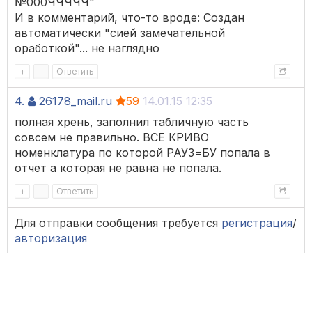
№000ЧЧЧЧЧ"
И в комментарий, что-то вроде: Создан
автоматически "сией замечательной
оработкой"... не наглядно
+
–
Ответить
4.
26178_mail.ru
59
14.01.15 12:35
полная хрень, заполнил табличную часть
совсем не правильно. ВСЕ КРИВО
номенклатура по которой РАУЗ=БУ попала в
отчет а которая не равна не попала.
+
–
Ответить
Для отправки сообщения требуется
регистрация
/
авторизация