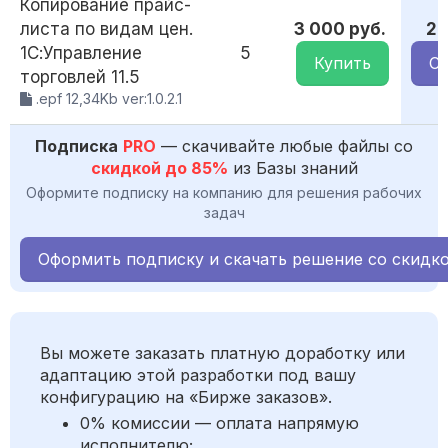
Копирование прайс-
листа по видам цен.
3 000 руб.
2 
1С:Управление
5
Купить
Ск
торговлей 11.5
.epf 12,34Kb ver:1.0.2.1
Подписка
PRO
— скачивайте любые файлы со
скидкой до 85%
из Базы знаний
Оформите подписку на компанию для решения рабочих
задач
Оформить подписку и скачать решение со скидк
Вы можете заказать платную доработку или
адаптацию этой разработки под вашу
конфигурацию на «Бирже заказов».
0% комиссии — оплата напрямую
исполнителю;