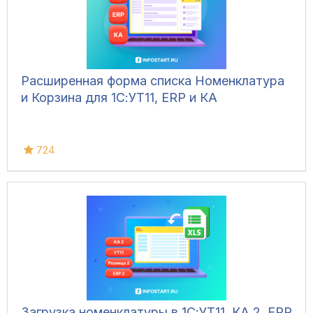
Расширенная форма списка Номенклатура
и Корзина для 1С:УТ11, ERP и КА
724
Загрузка номенклатуры в 1С:УТ11, КА 2, ERP