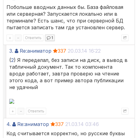
Побольше вводных данных бы. База файловая
или серверная? Запускается локально или в
терминале? Есть шанс, что при серверной БД
пытается записать там где установлен сервер.
+
–
Ответить
1
3.
Re:аниматор
337
20.03.14 16:22
(
2
) Я переделал, без записи на диск, а вывод в
табличный документ. Так то компонента
вроде работает, завтра проверю на чтение
этого кода, а вот пример автора публикации
не удачный
+
–
Ответить
4.
Re:аниматор
337
21.03.14 03:46
Код считывается корректно, но русские буквы