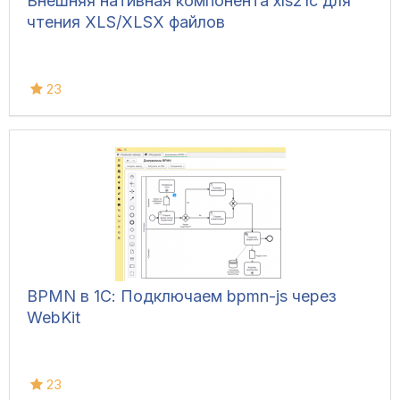
Внешняя нативная компонента xls21c для
чтения XLS/XLSX файлов
23
BPMN в 1С: Подключаем bpmn-js через
WebKit
23