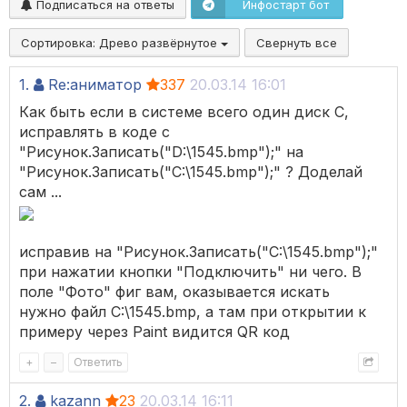
Подписаться на ответы
Инфостарт бот
Сортировка:
Древо развёрнутое
Свернуть все
1.
Re:аниматор
337
20.03.14 16:01
Как быть если в системе всего один диск C,
исправлять в коде с
"Рисунок.Записать("D:\1545.bmp");" на
"Рисунок.Записать("C:\1545.bmp");" ? Доделай
сам ...
исправив на "Рисунок.Записать("C:\1545.bmp");"
при нажатии кнопки "Подключить" ни чего. В
поле "Фото" фиг вам, оказывается искать
нужно файл C:\1545.bmp, а там при открытии к
примеру через Paint видится QR код
+
–
Ответить
2.
kazann
23
20.03.14 16:11