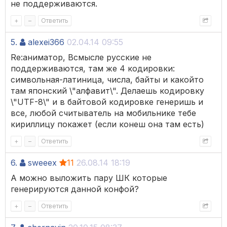
не поддерживаются.
+
–
Ответить
5.
alexei366
02.04.14 09:55
Re:аниматор, Всмысле русские не
поддерживаются, там же 4 кодировки:
символьная-латиница, числа, байты и какойто
там японский \"алфавит\". Делаешь кодировку
\"UTF-8\" и в байтовой кодировке генеришь и
все, любой считыватель на мобильнике тебе
кириллицу покажет (если конеш она там есть)
+
–
Ответить
6.
sweeex
11
26.08.14 18:19
А можно выложить пару ШК которые
генерируются данной конфой?
+
–
Ответить