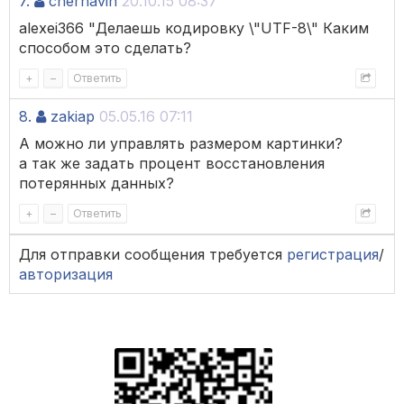
7.
chernavin
20.10.15 08:37
alexei366 "Делаешь кодировку \"UTF-8\" Каким
способом это сделать?
+
–
Ответить
8.
zakiap
05.05.16 07:11
А можно ли управлять размером картинки?
а так же задать процент восстановления
потерянных данных?
+
–
Ответить
Для отправки сообщения требуется
регистрация
/
авторизация