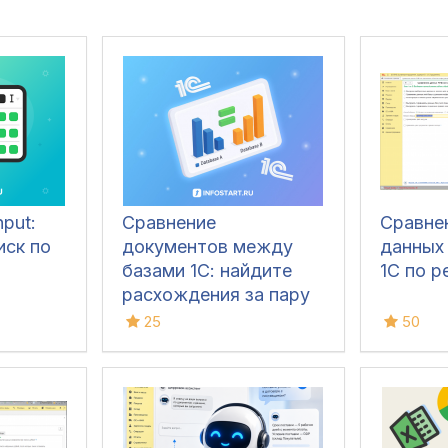
nput:
Сравнение
Сравне
иск по
документов между
данных
базами 1С: найдите
1С по р
расхождения за пару
кликов
25
50