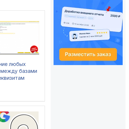
ние любых
 между базами
еквизитам