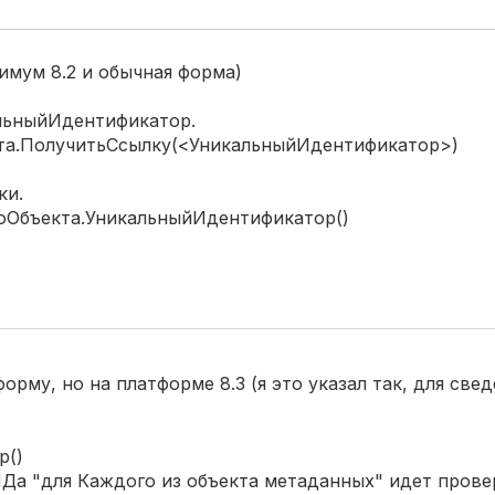
имум 8.2 и обычная форма)
альныйИдентификатор.
та.ПолучитьСсылку(<УникальныйИдентификатор>)
ки.
Объекта.УникальныйИдентификатор()
му, но на платформе 8.3 (я это указал так, для свед
р()
Да "для Каждого из объекта метаданных" идет прове