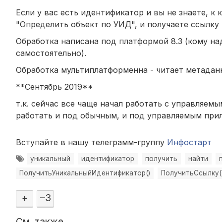
Если у вас есть идентификатор и вы не знаете, к 
"Определить объект по УИД", и получаете ссылку
Обработка написана под платформой 8.3 (кому на
самостоятельно).
Обработка мультиплатформенна - читает метадан
**Сентябрь 2019**
т.к. сейчас все чаще начал работать с управляем
работать и под обычным, и под управляемым при
Вступайте в нашу телеграмм-группу
Инфостарт
уникальный
идентификатор
получить
найти
ПолучитьУникальныйИдентификатор()
ПолучитьСсылку(
+
–
3
См. также