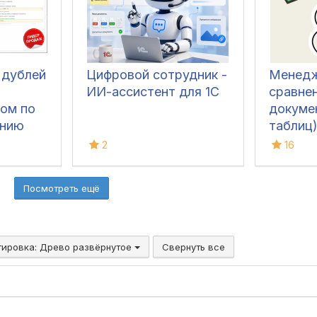
 дублей
Цифровой сотрудник -
Менедж
ИИ-ассистент для 1С
сравне
ком по
докуме
анию
таблиц)
ячейкам
2
16
.
ключу и
ом и
подсве
Посмотреть ещё
ой
ЮБЫХ
Т 10.3,
А 1.1,
тировка:
Древо развёрнутое
Свернуть все
Ф
УП 3 и