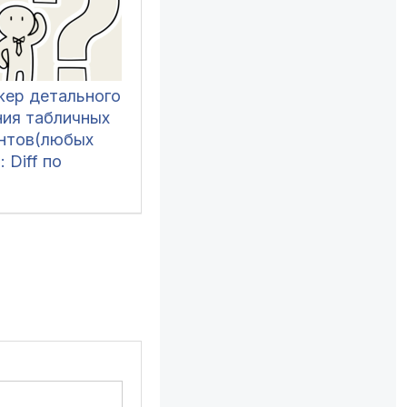
ер детального
ния табличных
нтов(любых
: Diff по
, поиск по
 визуальная
тка