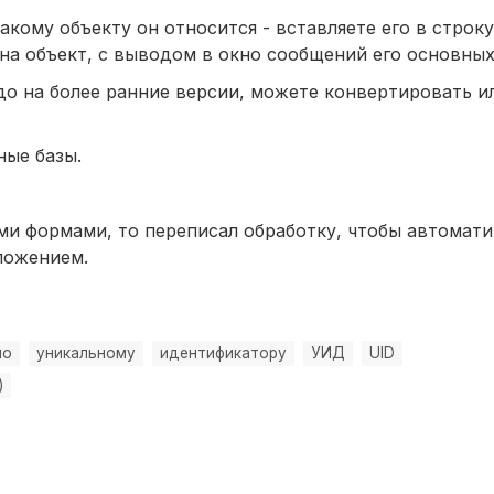
какому объекту он относится - вставляете его в стро
 на объект, с выводом в окно сообщений его основных
до на более ранние версии, можете конвертировать и
ные базы.
ыми формами, то переписал обработку, чтобы автомат
ложением.
по
уникальному
идентификатору
УИД
UID
)