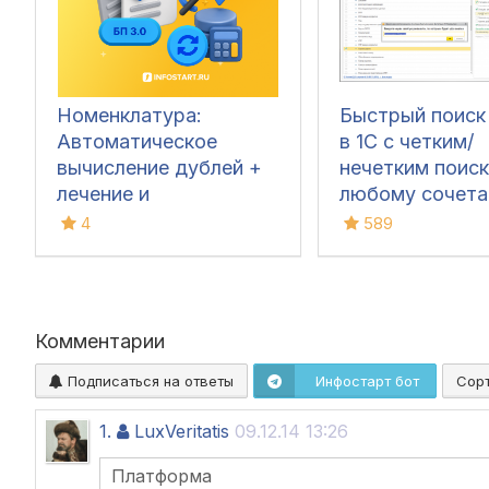
Номенклатура:
Быстрый поиск
Автоматическое
в 1С с четким/
вычисление дублей +
нечетким поис
лечение и
любому сочет
переопределение
реквизитов/
4
589
счетов учета для
реквизитов таб
1С:БП 3.0
частей с отбор
быстрой замен
значений в Л
Комментарии
базах 8.1-8.3 (У
БП 2, ЗУП 2.5, К
Подписаться на ответы
Инфостарт бот
Сор
УТ 11, БП 3, УН
1.6/3.0, КА 2, З
1.
LuxVeritatis
09.12.14 13:26
т.д.)
Платформа