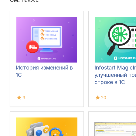
История изменений в
Infostart MagicI
1С
улучшенный по
строке в 1С
3
20