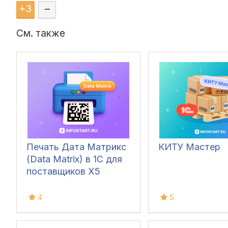
+
3
–
См. также
Печать Дата Матрикс
КИТУ Мастер
(Data Matrix) в 1С для
поставщиков X5
4
5