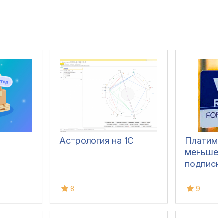
Астрология на 1С
Платим
меньше
подпис
8
9