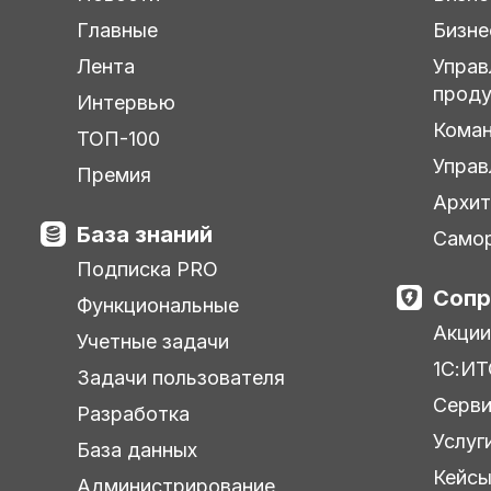
Главные
Бизне
Лента
Управ
прод
Интервью
Кома
ТОП-100
Управ
Премия
Архит
База знаний
Самор
Подписка PRO
Сопр
Функциональные
Акции
Учетные задачи
1С:ИТ
Задачи пользователя
Серв
Разработка
Услуг
База данных
Кейс
Администрирование