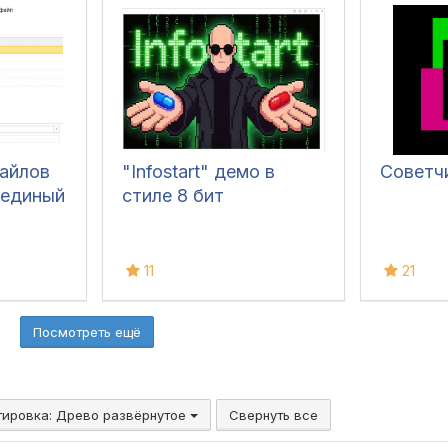
айлов
"Infostart" демо в
Советч
 единый
стиле 8 бит
11
21
Посмотреть ещё
тировка:
Древо развёрнутое
Свернуть все