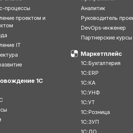
с-процессы
Аналитик
ление проектом и
Руководитель прое
уктом
DevOps-инженер
нда
Партнерские курсы
ление IT
Маркетплейс
ектура
1С:Бухгалтерия
азвитие
1С:ERP
овождение 1С
1С:КА
1С:УНФ
С
1С:УТ
исы
1С:Розница
и
1С:ЗУП
ы
1С:ДО