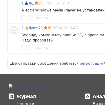
1.
le_
253
11.03.15 18:10
А если Windows Media Player не установлен
+
–
Ответить
2.
ilyam23
16
07.04.15 10:48
Вообще, компоненту брал из 1С, а брала ли 
Надо пробовать
+
–
Ответить
Для отправки сообщения требуется
регистрация
/
Журнал
Анал
Новости
Бизне