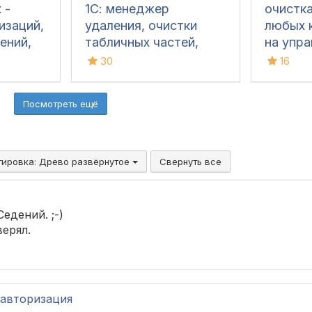
 -
1С: менеджер
очистк
изаций,
удаления, очистки
любых 
ений,
табличных частей,
на упр
 сжатие
замены и пометки
формах
30
16
объектов в один клик
с каскадной очисткой,
Посмотреть ещё
бекапами и полной
безопасностью базы
(Управляемые формы,
Обычный интерфейс)
тировка:
Древо развёрнутое
Свернуть все
едений. ;-)
верял.
авторизация