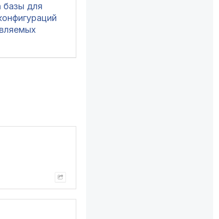
а базы для
конфигураций
авляемых