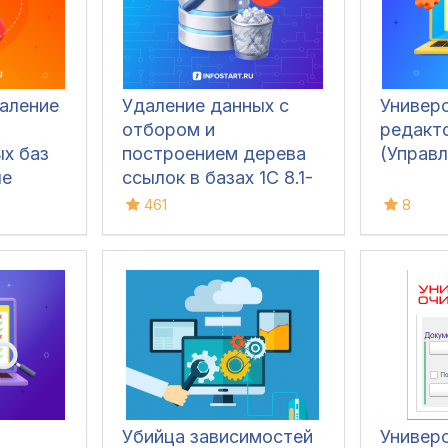
аление
Удаление данных с
Универ
отбором и
редакт
х баз
построением дерева
(Управ
ые
ссылок в базах 1С 8.1-
ением
8.3 УТ 11/10.3, БП 2/3,
461
8
хся на
ЗУП 2.5/3, КА 1.1/2,
и
УНФ 1.6/3.0, Розница
2/3
Убийца зависимостей
Универ