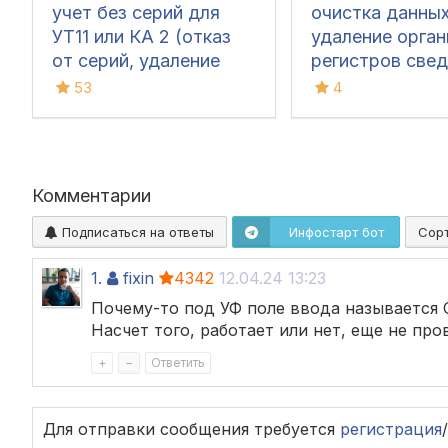
учет без серий для
очистка данных
УТ11 или КА 2 (отказ
удаление орган
от серий, удаление
регистров свед
серий, отмена серий,
универсальное
53
4
без серий)
базы, удаление
документов по
фильтрам
Комментарии
Подписаться на ответы
Инфостарт бот
Сор
1.
fixin
4342
12.04.24 13:23
Почему-то под УФ поле ввода называется С
Насчет того, работает или нет, еще не про
+
–
Ответить
Для отправки сообщения требуется
регистрация
/