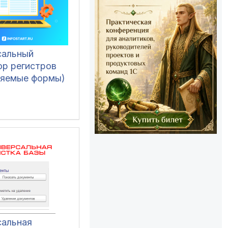
сальный
ор регистров
ляемые формы)
сальная