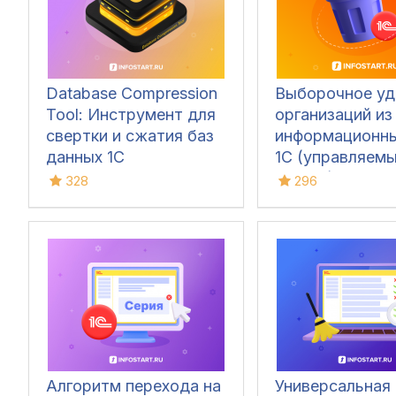
Database Compression
Выборочное уд
Tool: Инструмент для
организаций из
свертки и сжатия баз
информационны
данных 1С
1С (управляем
формы), с удал
328
296
всех ссылающи
эти организаци
данных
Алгоритм перехода на
Универсальная