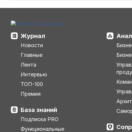
Журнал
Анал
Новости
Бизне
Главные
Бизне
Лента
Управ
прод
Интервью
Кома
ТОП-100
Управ
Премия
Архит
База знаний
Самор
Подписка PRO
Сопр
Функциональные