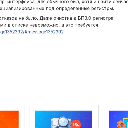
р. интерфейса, для обычного был, хотя и найти сейчас
пециализированные под определенные регистры.
тказов не было. Даже очистка в БП3.0 регистра
и в списке невозможно, а это требуется
ssage1352392/#message1352392