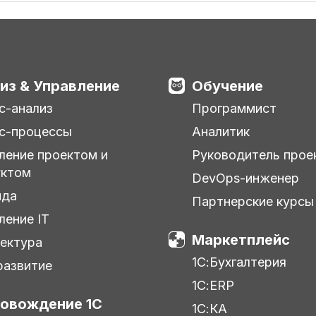
из & Управление
Обучение
с-анализ
Программист
с-процессы
Аналитик
ление проектом и
Руководитель прое
уктом
DevOps-инженер
нда
Партнерские курсы
ление IT
Маркетплейс
ектура
1С:Бухгалтерия
азвитие
1С:ERP
овождение 1С
1С:КА