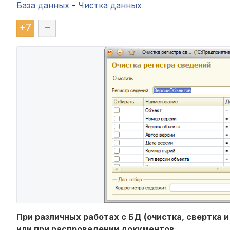
База данных
-
Чистка данных
+
7
–
При различных работах с БД (очистка, свертка 
или при распроведении документов.