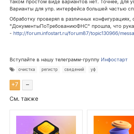
таком простом виде вариантов нет. Точнее, для уп
Варианты для упр. интерфейса большей частью с
Обработку проверял в различных конфигурациях, о
"ДокументыПоТребованиюФНС" прошла, что рукам
-
http://forum.infostart.ru/forum87/topic130966/me
Вступайте в нашу телеграмм-группу
Инфостарт
очистка
регистр
сведений
уф
+
7
–
См. также