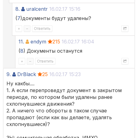
8.
uralcentr
16.02.17 15:16
(
7
)документы будут удалены?
+
–
Ответить
11.
endym
215
16.02.17 16:04
(
8
) Документы останутся
+
–
Ответить
9.
DrBlack
25
16.02.17 15:23
Ну какбы....
1. А если перепроведут документ в закрытом
периоде, по котором были удалены ранее
схлопнувшиеся движения?
2. А ничего что обороты в таком случае
пропадают (если как вы делаете, удалять
схлопнувшиеся)?
ЗЫ: сомнительная обработка, ИМХО.