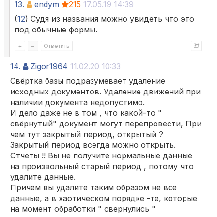
13.
endym
215
17.05.19 14:39
(
12
) Судя из названия можно увидеть что это
под обычные формы.
+
–
Ответить
14.
Zigor1964
11.02.20 10:33
Свёртка базы подразумевает удаление
исходных документов. Удаление движений при
наличии документа недопустимо.
И дело даже не в том , что какой-то "
свёрнутый" документ могут перепровести, При
чем тут закрытый период, открытый ?
Закрытый период всегда можно открыть.
Отчеты !! Вы не получите нормальные данные
на произвольный старый период , потому что
удалите данные.
Причем вы удалите таким образом не все
данные, а в хаотическом порядке -те, которые
на момент обработки " свернулись "