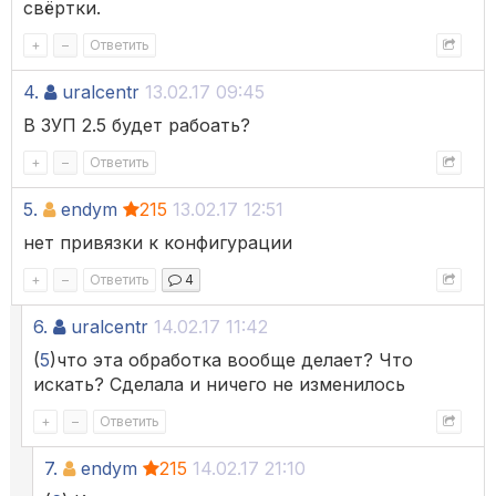
свёртки.
+
–
Ответить
4.
uralcentr
13.02.17 09:45
В ЗУП 2.5 будет рабоать?
+
–
Ответить
5.
endym
215
13.02.17 12:51
нет привязки к конфигурации
+
–
Ответить
4
6.
uralcentr
14.02.17 11:42
(
5
)что эта обработка вообще делает? Что
искать? Сделала и ничего не изменилось
+
–
Ответить
7.
endym
215
14.02.17 21:10