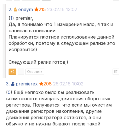
2.
endym
215
23.02.16 13:07
(
1
) premier,
Да, я понимаю что 1 измерения мало, я так и
написал в описании.
Планируется плотное использование данной
обработки, поэтому в следующем релизе это
исправится)
Следующий релиз готов;)
+
2
–
Ответить
3.
premierex
208
26.02.16 10:02
(
0
) Ещё неплохо было бы реализовать
возможность очищать движения оборотных
регистров. Получается, что если мы очистим
движения регистров накопления, другие
движения регистратора остаются, а они
обычно и не нужны бывают после такой