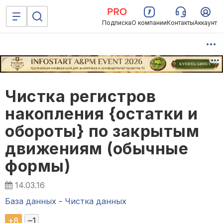
Подписка
О компании
Контакты
Аккаунт
Чистка регистров
накопления {остатки и
обороты} по закрытым
движениям (обычные
формы)
14.03.16
База данных
-
Чистка данных
+
8
–
1