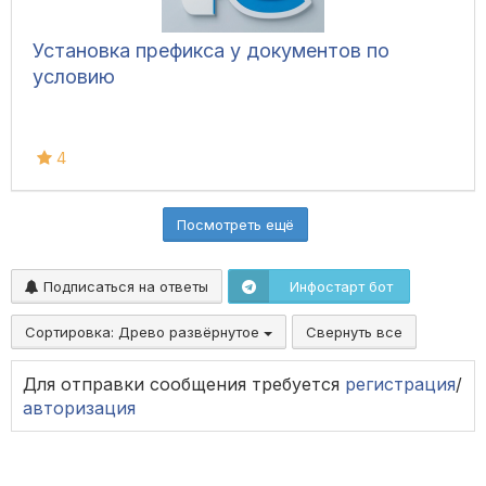
Установка префикса у документов по
условию
4
Посмотреть ещё
Подписаться на ответы
Инфостарт бот
Сортировка:
Древо развёрнутое
Свернуть все
Для отправки сообщения требуется
регистрация
/
авторизация