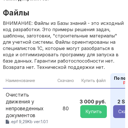
Файлы
ВНИМАНИЕ: Файлы из Базы знаний - это исходный
код разработки. Это примеры решения задач,
шаблоны, заготовки, "строительные материалы"
для учетной системы. Файлы ориентированы на
специалистов 1С, которые могут разобраться в
коде и оптимизировать программу для запуска в
базе данных. Гарантии работоспособности нет.
Возврата нет. Технической поддержки нет.
По по
Наименование
Скачано
Купить файл
P
Очистить
движения у
3 000 руб.
2 S
непроведенных
80
Купить
Ска
документов
.epf 9,29Kb ver:1.0.1