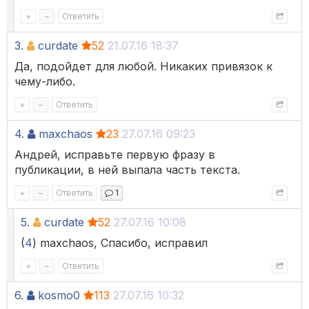
+
–
Ответить
3.
curdate
52
21.07.16 18:37
Да, подойдет для любой. Никаких привязок к
чему-либо.
+
–
Ответить
4.
maxchaos
23
27.07.16 09:23
Андрей, исправьте первую фразу в
публикации, в ней выпала часть текста.
+
–
Ответить
1
5.
curdate
52
27.07.16 10:08
(
4
) maxchaos, Спасибо, исправил
+
–
Ответить
6.
kosmo0
113
27.07.16 10:32