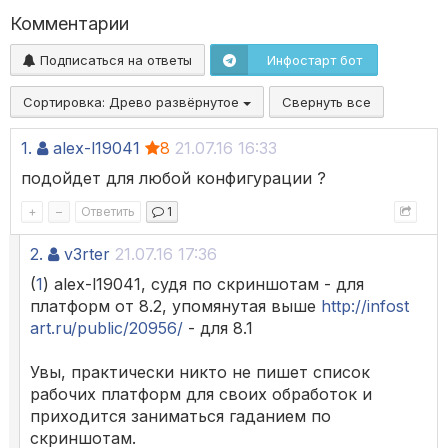
Комментарии
Подписаться на ответы
Инфостарт бот
Сортировка:
Древо развёрнутое
Свернуть все
1.
alex-l19041
8
21.07.16 16:33
подойдет для любой конфигурации ?
+
–
Ответить
1
2.
v3rter
21.07.16 17:36
(
1
) alex-l19041, судя по скриншотам - для
платформ от 8.2, упомянутая выше
http://infost
art.ru/public/20956/
- для 8.1
Увы, практически никто не пишет список
рабочих платформ для своих обработок и
приходится заниматься гаданием по
скриншотам.