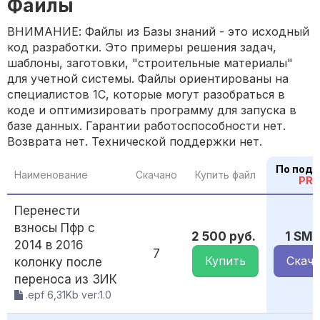
Файлы
ВНИМАНИЕ: Файлы из Базы знаний - это исходный
код разработки. Это примеры решения задач,
шаблоны, заготовки, "строительные материалы"
для учетной системы. Файлы ориентированы на
специалистов 1С, которые могут разобраться в
коде и оптимизировать программу для запуска в
базе данных. Гарантии работоспособности нет.
Возврата нет. Технической поддержки нет.
По подп
Наименование
Скачано
Купить файл
PR
Перенести
взносы Пфр с
2 500 руб.
1 SM
2014 в 2016
7
Купить
Скача
колонку после
переноса из ЗИК
.epf 6,31Kb ver:1.0