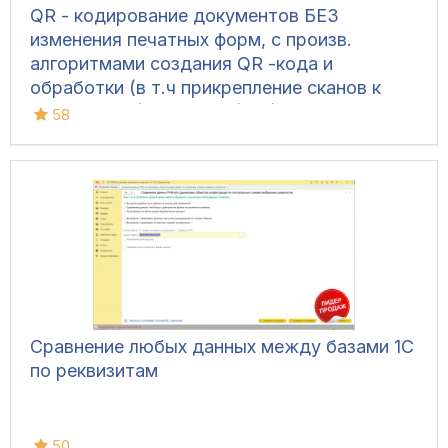
QR - кодирование документов БЕЗ
изменения печатных форм, с произв.
алгоритмами создания QR -кода и
обработки (в т.ч прикрепление сканов к
документам) для УТ 11 (все), ERP 2, КА 2,
58
Розница 2, УНФ 1.6/3.0, БП 3, ЗУП 3
Сравнение любых данных между базами 1С
по реквизитам
50