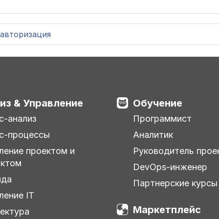
авторизация
из & Управление
Обучение
с-анализ
Программист
с-процессы
Аналитик
ление проектом и
Руководитель прое
уктом
DevOps-инженер
нда
Партнерские курсы
ление IT
Маркетплейс
ектура