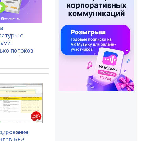
ка
латуры c
ками
ько потоков
еменно) и
твующими
 в базу и
документы из
ml, ods, ots, csv
0.3, УТ 11
БП 3, КА 2, ERP
.6/3.0,
 2/3.0
одирование
нтов БЕЗ