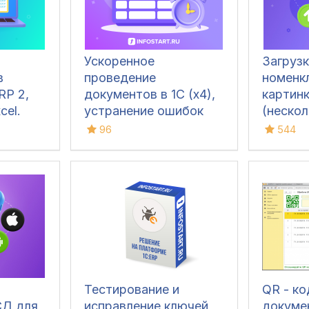
Ускоренное
Загруз
в
проведение
номенк
RP 2,
документов в 1С (x4),
картин
cel.
устранение ошибок
(нескол
ые
60/62 счетов и зачет
одновр
96
544
едения,
авансов (Бухгалтерия
сопутс
,
3.0)
данными
,
любые 
Excel, y
для УТ 1
(все), 
2, УНФ 1
Розница
Тестирование и
QR - к
СД для
исправление ключей
докуме