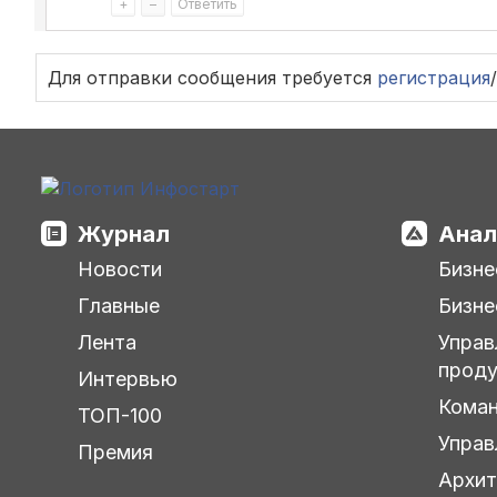
+
–
Ответить
Для отправки сообщения требуется
регистрация
/
Журнал
Анал
Новости
Бизне
Главные
Бизне
Лента
Управ
прод
Интервью
Кома
ТОП-100
Управ
Премия
Архит