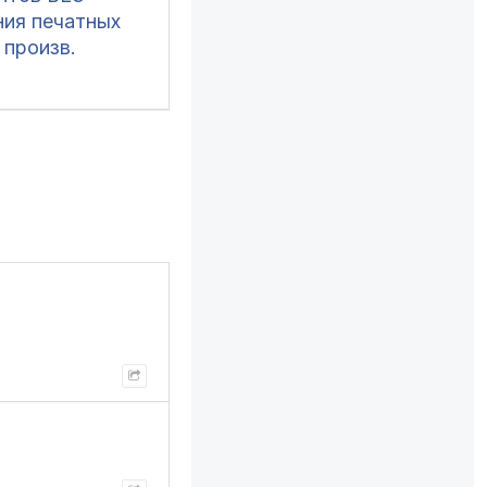
ния печатных
 произв.
тмами создания
да и обработки
прикрепление
 к документам)
1 (все), ERP 2,
озница 2, УНФ
, БП 3, ЗУП 3