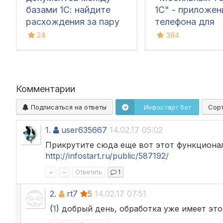
базами 1С: найдите
1С" - приложен
расхождения за пару
телефона для
кликов
инвентаризации
24
384
сбора штрихко
iOS и Android
Комментарии
Подписаться на ответы
Инфостарт бот
Сор
1.
user635667
14.02.17 05:02
Прикрутите сюда еще вот этот функциона
http://infostart.ru/public/587192/
+
–
Ответить
1
2.
rt7
5
14.02.17 07:51
(
1
) добрый день, обработка уже имеет эт