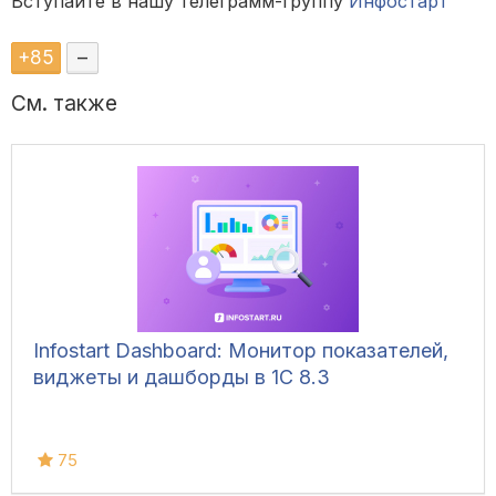
Вступайте в нашу телеграмм-группу
Инфостарт
+
85
–
См. также
Infostart Dashboard: Монитор показателей,
виджеты и дашборды в 1С 8.3
75