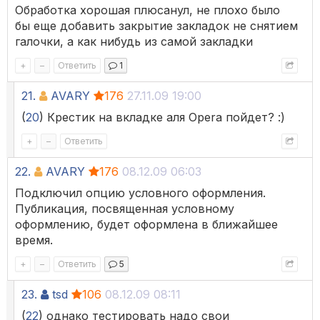
Обработка хорошая плюсанул, не плохо было
бы еще добавить закрытие закладок не снятием
галочки, а как нибудь из самой закладки
+
–
Ответить
1
21.
AVARY
176
27.11.09 19:00
(
20
) Крестик на вкладке аля Opera пойдет? :)
+
–
Ответить
22.
AVARY
176
08.12.09 06:03
Подключил опцию условного оформления.
Публикация, посвященная условному
оформлению, будет оформлена в ближайшее
время.
+
–
Ответить
5
23.
tsd
106
08.12.09 08:11
(
22
) однако тестировать надо свои