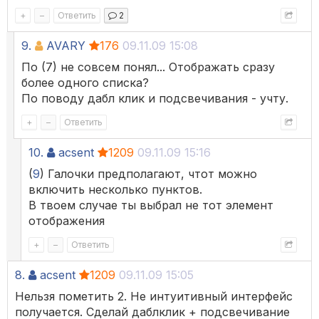
+
–
Ответить
2
9.
AVARY
176
09.11.09 15:08
По (7) не совсем понял... Отображать сразу
более одного списка?
По поводу дабл клик и подсвечивания - учту.
+
–
Ответить
10.
acsent
1209
09.11.09 15:16
(
9
) Галочки предполагают, чтот можно
включить несколько пунктов.
В твоем случае ты выбрал не тот элемент
отображения
+
–
Ответить
8.
acsent
1209
09.11.09 15:05
Нельзя пометить 2. Не интуитивный интерфейс
получается. Сделай даблклик + подсвечивание