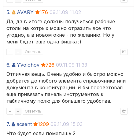
5.
AVARY
176
09.11.09 11:02
Да, да в итоге должны получиться рабочие
столы на котрых можно отразить все что
угодно, а в новом окне - по желанию. Но у
меня будет еще одна фишка ;)
+
–
Ответить
6.
YVolohov
726
09.11.09 11:33
Отличная вещь. Очень удобно и быстро можно
добратся до любого элемента справочника или
документа в конфигурации. Я бы посоветовал
еще привязать панель инструментов к
табличному полю для большего удобства.
+
–
Ответить
7.
acsent
1209
09.11.09 15:03
Что будет если пометишь 2