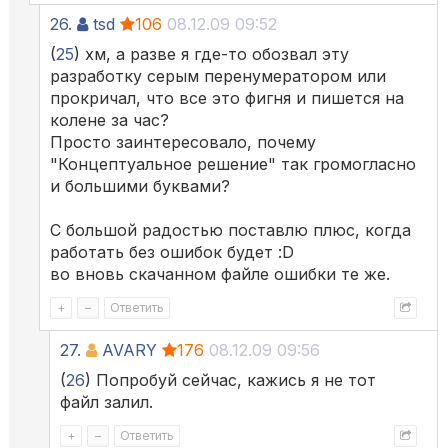
26.
tsd
106
08.12.09 09:52
(
25
) хм, а разве я где-то обозвал эту
разработку серым перенумератором или
прокричал, что все это фигня и пишется на
колене за час?
Просто заинтересовало, почему
"Концептуальное решение" так громогласно
и большими буквами?
С большой радостью поставлю плюс, когда
работать без ошибок будет :D
во вновь скачанном файле ошибки те же.
+
–
Ответить
27.
AVARY
176
08.12.09 09:56
(
26
) Попробуй сейчас, кажись я не тот
файл залил.
+
–
Ответить