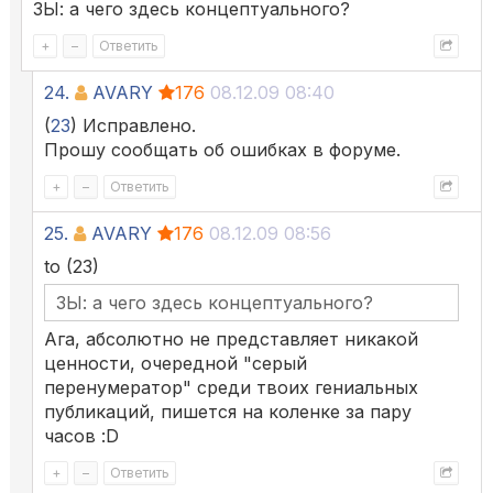
ЗЫ: а чего здесь концептуального?
+
–
Ответить
24.
AVARY
176
08.12.09 08:40
(
23
) Исправлено.
Прошу сообщать об ошибках в форуме.
+
–
Ответить
25.
AVARY
176
08.12.09 08:56
to (23)
ЗЫ: а чего здесь концептуального?
Ага, абсолютно не представляет никакой
ценности, очередной "серый
перенумератор" среди твоих гениальных
публикаций, пишется на коленке за пару
часов :D
+
–
Ответить