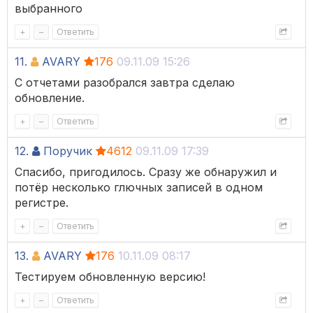
выбранного
+
–
Ответить
11.
AVARY
176
09.11.09 15:26
С отчетами разобрался завтра сделаю
обновление.
+
–
Ответить
12.
Поручик
4612
09.11.09 17:39
Спасибо, пригодилось. Сразу же обнаружил и
потёр несколько глючных записей в одном
регистре.
+
–
Ответить
13.
AVARY
176
10.11.09 08:17
Тестируем обновленную версию!
+
–
Ответить