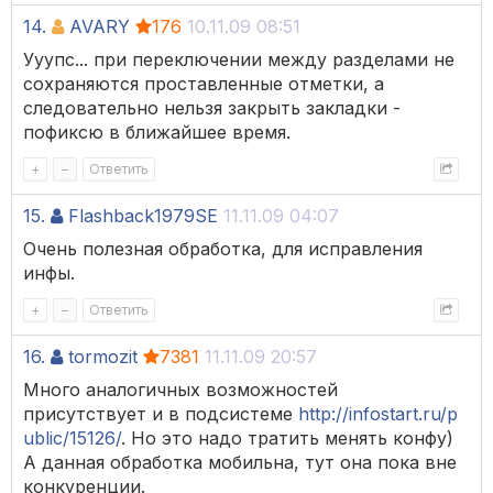
14.
AVARY
176
10.11.09 08:51
Ууупс... при переключении между разделами не
сохраняются проставленные отметки, а
следовательно нельзя закрыть закладки -
пофиксю в ближайшее время.
+
–
Ответить
15.
Flashback1979SE
11.11.09 04:07
Очень полезная обработка, для исправления
инфы.
+
–
Ответить
16.
tormozit
7381
11.11.09 20:57
Много аналогичных возможностей
присутствует и в подсистеме
http://infostart.ru/p
ublic/15126/
. Но это надо тратить менять конфу)
А данная обработка мобильна, тут она пока вне
конкуренции.