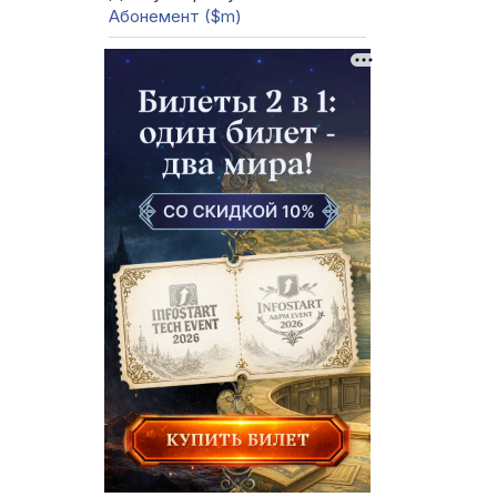
Абонемент ($m)