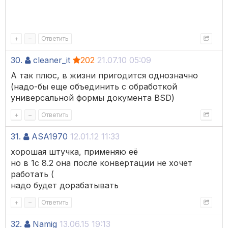
+
–
Ответить
30.
cleaner_it
202
21.07.10 05:09
А так плюс, в жизни пригодится однозначно
(надо-бы еще объединить с обработкой
универсальной формы документа BSD)
+
–
Ответить
31.
ASA1970
12.01.12 11:33
хорошая штучка, применяю её
но в 1с 8.2 она после конвертации не хочет
работать (
надо будет дорабатывать
+
–
Ответить
32.
Namig
13.06.15 19:13