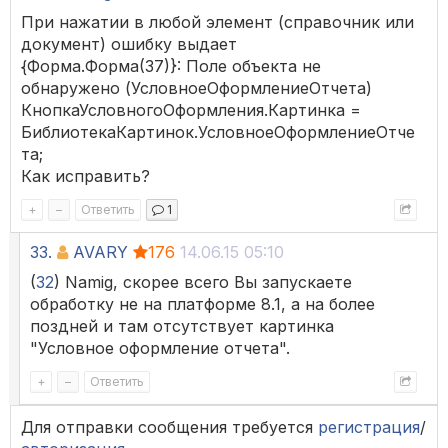
При нажатии в любой элемент (справочник или
документ) ошибку выдает
{Форма.Форма(37)}: Поле объекта не
обнаружено (УсловноеОформлениеОтчета)
КнопкаУсловногоОформления.Картинка =
БиблиотекаКартинок.УсловноеОформлениеОтче
та;
Как исправить?
+
–
Ответить
1
33.
AVARY
176
14.06.15 05:10
(
32
) Namig, скорее всего Вы запускаете
обработку не на платформе 8.1, а на более
поздней и там отсутствует картинка
"Условное оформление отчета".
+
–
Ответить
Для отправки сообщения требуется
регистрация
/