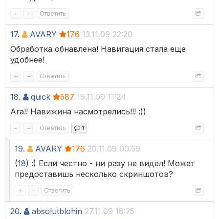
+
–
Ответить
17.
AVARY
176
13.11.09 22:20
Обработка обнавлена! Навигация стала еще
удобнее!
+
–
Ответить
18.
quick
587
19.11.09 11:24
Ага!! Навижина насмотрелись!!! :))
+
–
Ответить
1
19.
AVARY
176
20.11.09 00:59
(
18
) :) Если честно - ни разу не видел! Может
предоставишь несколько скриншотов?
+
–
Ответить
20.
absolutblohin
27.11.09 18:25