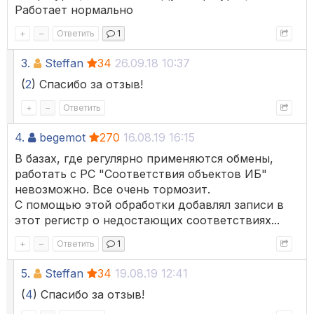
Работает нормально
+
–
Ответить
1
3.
Steffan
34
26.09.18 10:37
(
2
) Спасибо за отзыв!
+
–
Ответить
4.
begemot
270
16.08.19 16:15
В базах, где регулярно применяются обмены,
работать с РС "Соответствия объектов ИБ"
невозможно. Все очень тормозит.
С помощью этой обработки добавлял записи в
этот регистр о недостающих соответствиях...
+
–
Ответить
1
5.
Steffan
34
19.08.19 12:41
(
4
) Спасибо за отзыв!