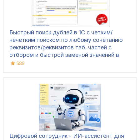
Быстрый поиск дублей в 1С с четким/
нечетким поиском по любому сочетанию
реквизитов/реквизитов таб. частей с
отбором и быстрой заменой значений в
ЛЮБЫХ базах 8.1-8.3 (УТ 10.3, БП 2, ЗУП
589
2.5, КА 1.1, УТ 11, БП 3, УНФ 1.6/3.0, КА 2,
ЗУП 3 и т.д.)
Цифровой сотрудник - ИИ-ассистент для