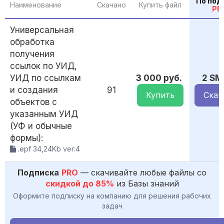
По под
Наименование
Скачано
Купить файл
PR
Универсальная
обработка
получения
ссылок по УИД,
УИД по ссылкам
3 000 руб.
2 SM
и создания
91
Купить
Скач
объектов с
указанным УИД
(УФ и обычные
формы):
.epf 34,24Kb ver:4
Подписка
PRO
— скачивайте любые файлы со
скидкой до 85%
из Базы знаний
Оформите подписку на компанию для решения рабочих
задач