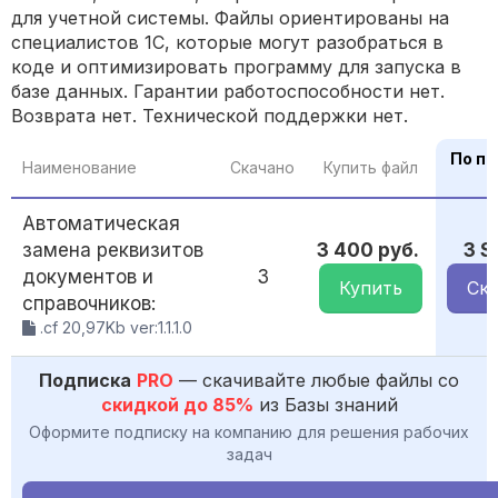
для учетной системы. Файлы ориентированы на
специалистов 1С, которые могут разобраться в
коде и оптимизировать программу для запуска в
базе данных. Гарантии работоспособности нет.
Возврата нет. Технической поддержки нет.
По п
Наименование
Скачано
Купить файл
P
Автоматическая
замена реквизитов
3 400 руб.
3 S
документов и
3
Купить
Ска
справочников:
.cf 20,97Kb ver:1.1.1.0
Подписка
PRO
— скачивайте любые файлы со
скидкой до 85%
из Базы знаний
Оформите подписку на компанию для решения рабочих
задач