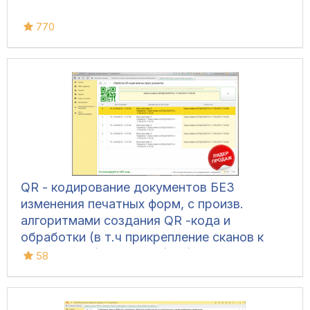
770
QR - кодирование документов БЕЗ
изменения печатных форм, с произв.
алгоритмами создания QR -кода и
обработки (в т.ч прикрепление сканов к
документам) для УТ 11 (все), ERP 2, КА 2,
58
Розница 2, УНФ 1.6/3.0, БП 3, ЗУП 3