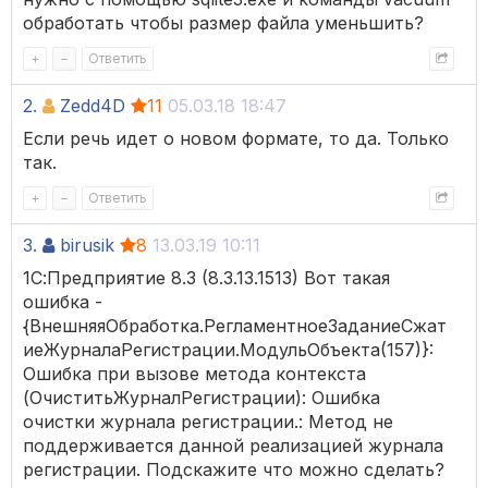
обработать чтобы размер файла уменьшить?
+
–
Ответить
2.
Zedd4D
11
05.03.18 18:47
Если речь идет о новом формате, то да. Только
так.
+
–
Ответить
3.
birusik
8
13.03.19 10:11
1С:Предприятие 8.3 (8.3.13.1513) Вот такая
ошибка -
{ВнешняяОбработка.РегламентноеЗаданиеСжат
иеЖурналаРегистрации.МодульОбъекта(157)}:
Ошибка при вызове метода контекста
(ОчиститьЖурналРегистрации): Ошибка
очистки журнала регистрации.: Метод не
поддерживается данной реализацией журнала
регистрации. Подскажите что можно сделать?