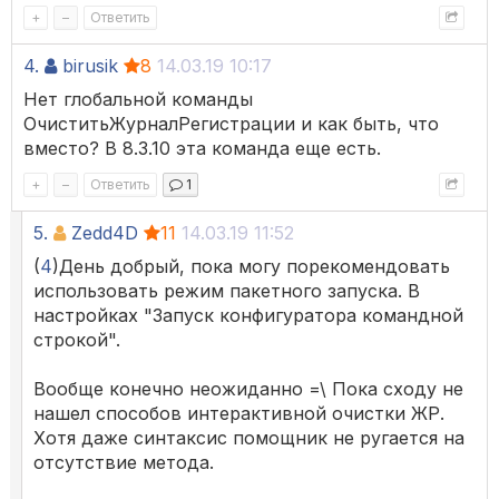
+
–
Ответить
4.
birusik
8
14.03.19 10:17
Нет глобальной команды
ОчиститьЖурналРегистрации и как быть, что
вместо? В 8.3.10 эта команда еще есть.
+
–
Ответить
1
5.
Zedd4D
11
14.03.19 11:52
(
4
)День добрый, пока могу порекомендовать
использовать режим пакетного запуска. В
настройках "Запуск конфигуратора командной
строкой".
Вообще конечно неожиданно =\ Пока сходу не
нашел способов интерактивной очистки ЖР.
Хотя даже синтаксис помощник не ругается на
отсутствие метода.