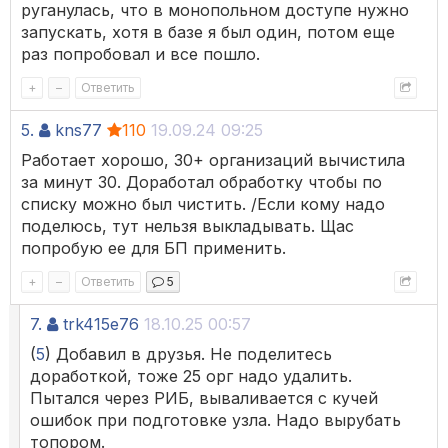
руганулась, что в монопольном доступе нужно
запускать, хотя в базе я был один, потом еще
раз попробовал и все пошло.
+
–
Ответить
5.
kns77
110
19.09.24 09:25
Работает хорошо, 30+ организаций вычистила
за минут 30. Доработал обработку чтобы по
списку можно был чистить. /Если кому надо
поделюсь, тут нельзя выкладывать. Щас
попробую ее для БП применить.
+
–
Ответить
5
7.
trk415e76
18.10.25 00:57
(
5
) Добавил в друзья. Не поделитесь
доработкой, тоже 25 орг надо удалить.
Пытался через РИБ, вываливается с кучей
ошибок при подготовке узла. Надо вырубать
топором.