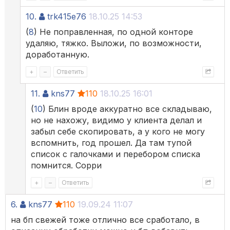
10.
trk415e76
18.10.25 14:53
(
8
) Не поправленная, по одной конторе
удаляю, тяжко. Выложи, по возможности,
доработанную.
+
–
Ответить
11.
kns77
110
18.10.25 16:01
(
10
) Блин вроде аккуратно все складываю,
но не нахожу, видимо у клиента делал и
забыл себе скопировать, а у кого не могу
вспомнить, год прошел. Да там тупой
список с галочками и перебором списка
помнится. Сорри
+
–
Ответить
6.
kns77
110
19.09.24 11:07
на бп свежей тоже отлично все сработало, в