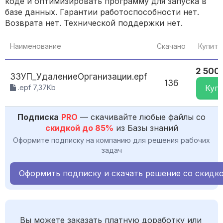
коде и оптимизировать программу для запуска в
базе данных. Гарантии работоспособности нет.
Возврата нет. Технической поддержки нет.
Наименование
Скачано
Купить
2 500 
3ЗУП_УдалениеОрганизации.epf
136
.epf 7,37Kb
Куп
Подписка
PRO
— скачивайте любые файлы со
скидкой до 85%
из Базы знаний
Оформите подписку на компанию для решения рабочих
задач
Оформить подписку и скачать решение со скидк
Вы можете заказать платную доработку или