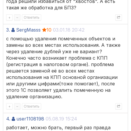
года решили избавиться от "хвостов". А есть
такая же обработка для БП3?
+
–
Ответить
3.
SergMasss
10
03.01.18 20:42
с помощью удаления помеченных объектов и
замены во всех местах использования. А также
через удаление дублей уже не вариант?
Конечно часто возникает проблема с КПП
(регистрация в налоговом органе). проблема
решается заменой её во всех местах
использования на КПП основной организации
или другими цифрами(тоже помогает), после
этого 1С позволяет удалить помеченную на
удаление организацию.
+
–
Ответить
4.
user1108198
05.08.19 15:24
работает, можно брать, первый раз правда