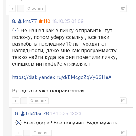
+
–
Ответить
8.
kns77
110
18.10.25 01:09
(
7
) Не нашел как в личку отправить, тут
положу, потом уберу ссылку , все таки
разрабы в последние 10 лет уходят от
наглядности, даже мне как программисту
тяжко найти куда же они пометили личку,
слишком интерфейс утяжеляют
https://disk.yandex.ru/d/EMcgcZqVy6SHeA
Вроде эта уже поправленная
+
–
Ответить
9.
trk415e76
18.10.25 13:33
(
8
) Благодарю! Все получил. Буду мучать.
+
–
Ответить