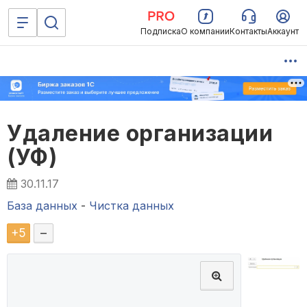
Подписка
О компании
Контакты
Аккаунт
Удаление организации
(УФ)
30.11.17
База данных
-
Чистка данных
+
5
–