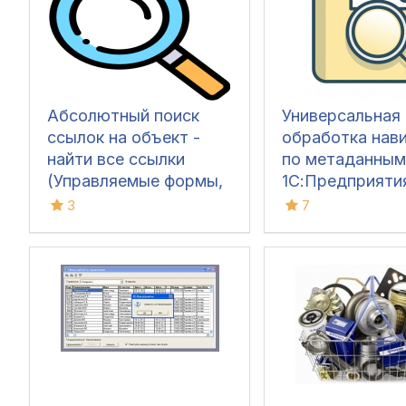
Абсолютный поиск
Универсальная
ссылок на объект -
обработка нав
найти все ссылки
по метаданным
(Управляемые формы,
1С:Предприятия
Обычный интерфейс,
для пользоват
3
7
1С 7.7)
(навигатор -
органайзер от
любые объекты
режиме
1С:Предприяти