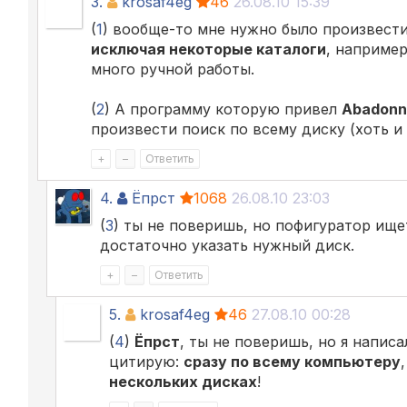
3.
krosaf4eg
46
26.08.10 15:39
(
1
) вообще-то мне нужно было произвест
исключая некоторые каталоги
, наприме
много ручной работы.
(
2
) А программу которую привел
Abadonn
произвести поиск по всему диску (хоть и 
+
–
Ответить
4.
Ёпрст
1068
26.08.10 23:03
(
3
) ты не поверишь, но пофигуратор ищет
достаточно указать нужный диск.
+
–
Ответить
5.
krosaf4eg
46
27.08.10 00:28
(
4
)
Ёпрст
, ты не поверишь, но я напи
цитирую:
сразу по всему компьютеру
нескольких дисках
!