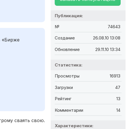
Публикация:
№
74643
Создание
26.08.10 13:08
а «Бирже
Обновление
29.11.10 13:34
Статистика:
Просмотры
16913
Загрузки
47
Рейтинг
13
Комментарии
14
трому сваять свою.
Характеристики: