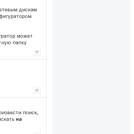
 сетевым дискам
офигуратором
гуратор может
етную папку
оизвести поиск,
 искать
на