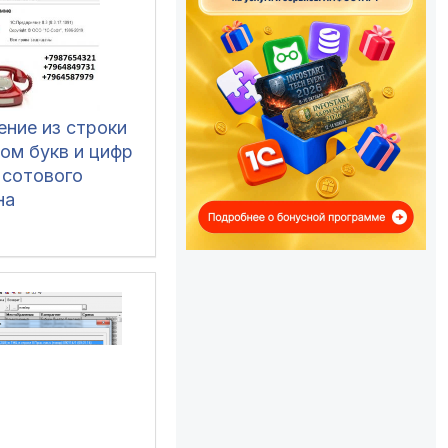
ение из строки
ом букв и цифр
 сотового
на