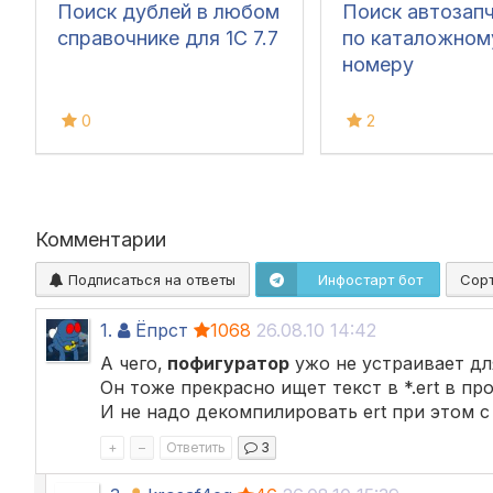
Поиск дублей в любом
Поиск автозап
справочнике для 1С 7.7
по каталожном
номеру
0
2
Комментарии
Подписаться на ответы
Инфостарт бот
Сор
1.
Ёпрст
1068
26.08.10 14:42
А чего,
пофигуратор
ужо не устраивает дл
Он тоже прекрасно ищет текст в *.ert в пр
И не надо декомпилировать ert при этом 
+
–
Ответить
3