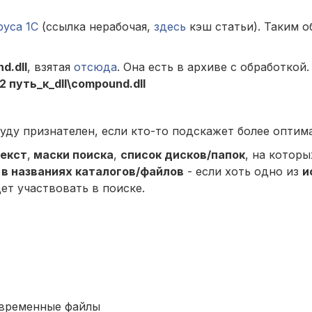
руса 1С
(ссылка нерабочая,
здесь
кэш статьи). Таким о
d.dll
, взятая
отсюда
. Она есть в архиве с обработкой
2 путь_к_dll\compound.dll
уду признателен, если кто-то подскажет более оптим
екст
,
маски поиска
,
список дисков/папок
, на которы
в названиях каталогов/файлов
- если хоть одно из
и
ет участвовать в поиске.
ь временные файлы