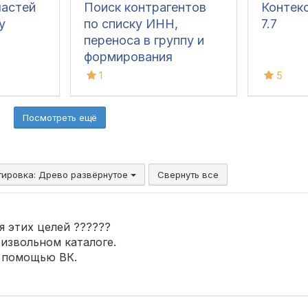
частей
Поиск контрагентов
Контек
у
по списку ИНН,
7.7
переноса в группу и
формирования
оборотов
1
5
Посмотреть ещё
тировка:
Древо развёрнутое
Свернуть все
я этих целей ??????
оизвольном каталоге.
с помощью ВК.