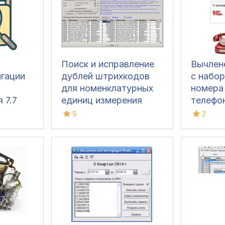
Поиск и исправление
Вычлен
игации
дублей штрихкодов
с набор
для номенклатурных
номера
 7.7
единиц измерения
телефо
еля
9
2
крывает
 в
я)