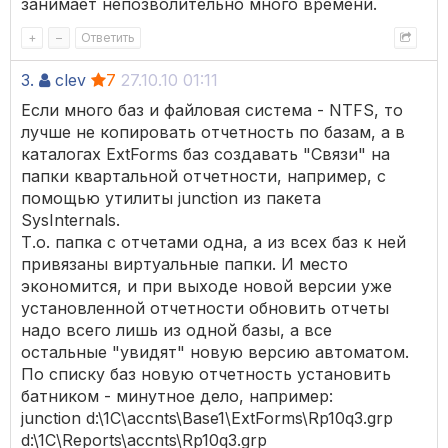
занимает непозволительно много времени.
+
–
Ответить
3.
clev
7
27.10.10 01:11
Если много баз и файловая система - NTFS, то
лучше не копировать отчетность по базам, а в
каталогах ExtForms баз создавать "Связи" на
папки квартальной отчетности, например, с
помощью утилиты junction из пакета
SysInternals.
Т.о. папка с отчетами одна, а из всех баз к ней
привязаны виртуальные папки. И место
экономится, и при выходе новой версии уже
установленной отчетности обновить отчеты
надо всего лишь из одной базы, а все
остальные "увидят" новую версию автоматом.
По списку баз новую отчетность установить
батником - минутное дело, например:
junction d:\1C\accnts\Base1\ExtForms\Rp10q3.grp
d:\1C\Reports\accnts\Rp10q3.grp