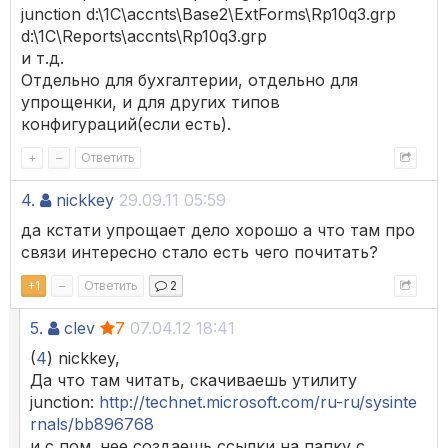
junction d:\1C\accnts\Base2\ExtForms\Rp10q3.grp
d:\1C\Reports\accnts\Rp10q3.grp
и т.д.
Отдельно для бухгалтерии, отдельно для
упрощенки, и для других типов
конфигураций(если есть).
+
–
Ответить
4.
nickkey
29.09.11 05:59
да кстати упрощает дело хорошо а что там про
связи интересно стало есть чего почитать?
+
1
–
Ответить
2
5.
clev
7
07.04.12 18:41
(
4
) nickkey,
Да что там читать, скачиваешь утилиту
junction:
http://technet.microsoft.com/ru-ru/sysinte
rnals/bb896768
и с пом. нее создаешь ссылки на папку с