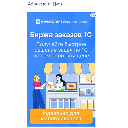
Абонемент ($m)