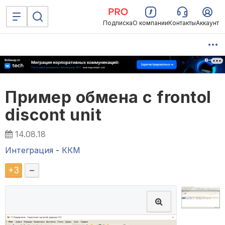
Подписка
О компании
Контакты
Аккаунт
Пример обмена с frontol
discont unit
14.08.18
Интеграция
-
ККМ
+
3
–