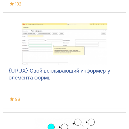
132
{UI/UX} Свой всплывающий информер у
элемента формы
98