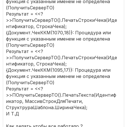
функция с указанным именем не определена
(ПолучитьСерверТО)
Результат = <<?
>>ПолучитьСерверТО().ПечатьСтрокиЧека(Иде
нтификатор, СтрокаЧека);
{Документ.ЧекККМ(1070,18)}: Процедура или
функция с указанным именем не определена
(ПолучитьСерверТО)
Результат = <<?
>>ПолучитьСерверТО().ПечатьСтрокиЧека(Иде
нтификатор, СтрокаЧека);
{Документ.ЧекККМ(1095,17)}: Процедура или
функция с указанным именем не определена
(ПолучитьСерверТО)
Результат = <<?
>>ПОлучитьСерверТО().ПечатьТекста(Идентиф
икатор, МассивСтрокДляПечати,
СтруктрураШаблона.ШиринаЧека);
И Т.Д
Как делать чтобы все работало ?