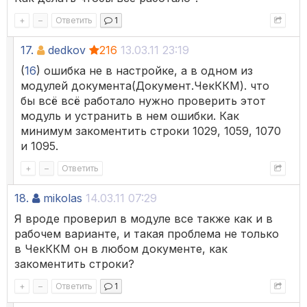
+
–
Ответить
1
17.
dedkov
216
13.03.11 23:19
(
16
) ошибка не в настройке, а в одном из
модулей документа(Документ.ЧекККМ). что
бы всё всё работало нужно проверить этот
модуль и устранить в нем ошибки. Как
минимум закоментить строки 1029, 1059, 1070
и 1095.
+
–
Ответить
18.
mikolas
14.03.11 07:29
Я вроде проверил в модуле все также как и в
рабочем варианте, и такая проблема не только
в ЧекККМ он в любом документе, как
закоментить строки?
+
–
Ответить
1