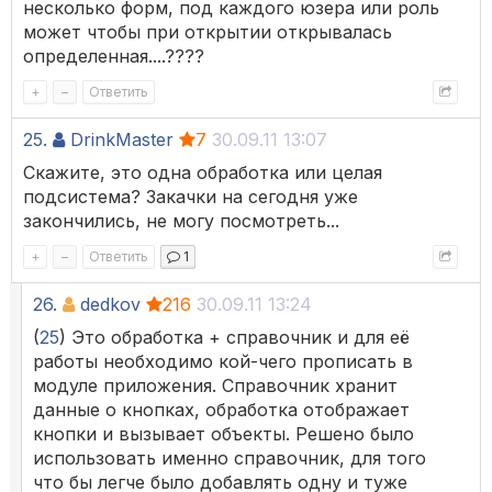
несколько форм, под каждого юзера или роль
может чтобы при открытии открывалась
определенная....????
+
–
Ответить
25.
DrinkMaster
7
30.09.11 13:07
Скажите, это одна обработка или целая
подсистема? Закачки на сегодня уже
закончились, не могу посмотреть...
+
–
Ответить
1
26.
dedkov
216
30.09.11 13:24
(
25
) Это обработка + справочник и для её
работы необходимо кой-чего прописать в
модуле приложения. Справочник хранит
данные о кнопках, обработка отображает
кнопки и вызывает объекты. Решено было
использовать именно справочник, для того
что бы легче было добавлять одну и туже