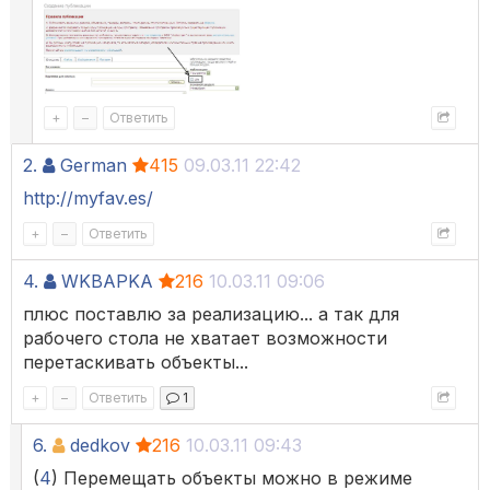
+
–
Ответить
2.
German
415
09.03.11 22:42
http://myfav.es/
+
–
Ответить
4.
WKBAPKA
216
10.03.11 09:06
плюс поставлю за реализацию... а так для
рабочего стола не хватает возможности
перетаскивать объекты...
+
–
Ответить
1
6.
dedkov
216
10.03.11 09:43
(
4
) Перемещать объекты можно в режиме