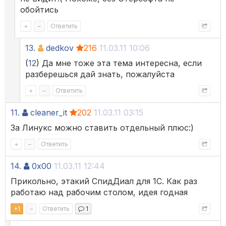
обойтись
+
–
Ответить
13.
dedkov
216
11.03.11 10:06
(
12
) Да мне тоже эта тема интересна, если
разберешься дай знать, пожалуйста
+
–
Ответить
11.
cleaner_it
202
11.03.11 03:15
За Линукс можно ставить отдельный плюс:)
+
–
Ответить
14.
0x00
11.03.11 12:44
Прикольно, этакий СпидДиал для 1С. Как раз
работаю над рабочим столом, идея годная
+
1
–
Ответить
1