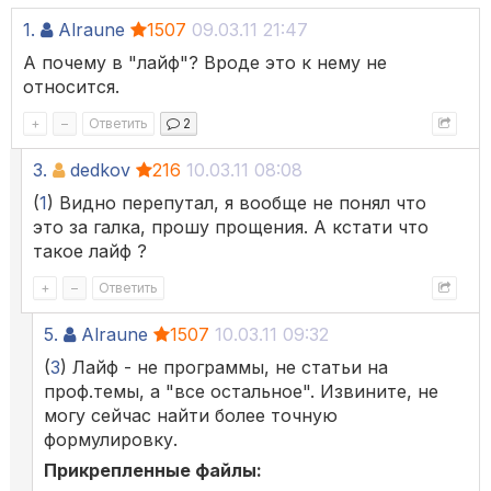
1.
Alraune
1507
09.03.11 21:47
А почему в "лайф"? Вроде это к нему не
относится.
+
–
Ответить
2
3.
dedkov
216
10.03.11 08:08
(
1
) Видно перепутал, я вообще не понял что
это за галка, прошу прощения. А кстати что
такое лайф ?
+
–
Ответить
5.
Alraune
1507
10.03.11 09:32
(
3
) Лайф - не программы, не статьи на
проф.темы, а "все остальное". Извините, не
могу сейчас найти более точную
формулировку.
Прикрепленные файлы: