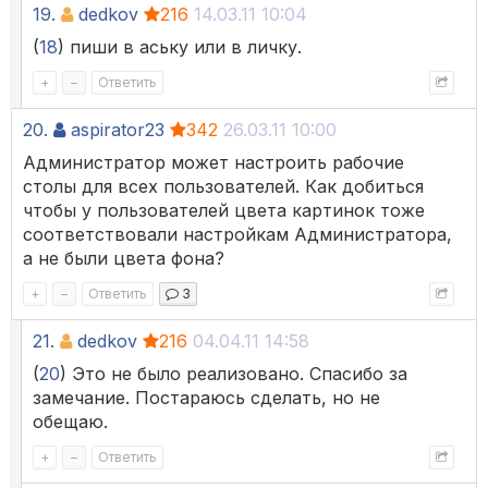
19.
dedkov
216
14.03.11 10:04
(
18
) пиши в аську или в личку.
+
–
Ответить
20.
aspirator23
342
26.03.11 10:00
Администратор может настроить рабочие
столы для всех пользователей. Как добиться
чтобы у пользователей цвета картинок тоже
соответствовали настройкам Администратора,
а не были цвета фона?
+
–
Ответить
3
21.
dedkov
216
04.04.11 14:58
(
20
) Это не было реализовано. Спасибо за
замечание. Постараюсь сделать, но не
обещаю.
+
–
Ответить