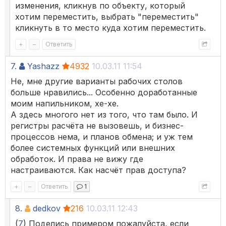
изменения, кликнув по объекту, который
хотим переместить, выбрать "переместить"
кликнуть в то место куда хотим переместить.
+
–
Ответить
7.
Yashazz
4932
10.03.11 11:54
Не, мне другие варианты рабочих столов
больше нравились... Особенно доработанные
моим напильником, хе-хе.
А здесь многого нет из того, что там было. И
регистры расчёта не вызовешь, и бизнес-
процессов нема, и планов обмена; и уж тем
более системных функций или внешних
обработок. И права не вижу где
настраиваются. Как насчёт прав доступа?
+
–
Ответить
1
8.
dedkov
216
10.03.11 12:43
(
7
) Поделись примером пожалуйста, если