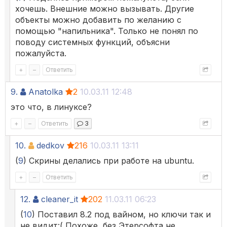
хочешь. Внешние можно вызывать. Другие
объекты можно добавить по желанию с
помощью "напильника". Только не понял по
поводу системных функций, объясни
пожалуйста.
+
–
Ответить
9.
Anatolka
2
10.03.11 12:48
это что, в линуксе?
+
–
Ответить
3
10.
dedkov
216
10.03.11 13:11
(
9
) Скрины делались при работе на ubuntu.
+
–
Ответить
12.
cleaner_it
202
11.03.11 06:23
(
10
) Поставил 8.2 под вайном, но ключи так и
не видит:( Похоже, без Этерсофта не