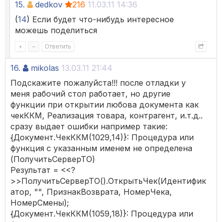
15.
dedkov
216
11.03.11 14:36
(
14
) Если будет что-нибудь интересное
можешь поделиться
+
–
Ответить
16.
mikolas
13.03.11 21:44
Подскажите пожалуйста!!! после отладки у
меня рабочий стол работает, но другие
функции при открытии любова документа как
чекККМ, Реализация товара, контрагент, и.т.д..
сразу выдает ошибки например такие:
{Документ.ЧекККМ(1029,14)}: Процедура или
функция с указанным именем не определена
(ПолучитьСерверТО)
Результат = <<?
>>ПолучитьСерверТО().ОткрытьЧек(Идентифик
атор, "", ПризнакВозврата, НомерЧека,
НомерСмены);
{Документ.ЧекККМ(1059,18)}: Процедура или