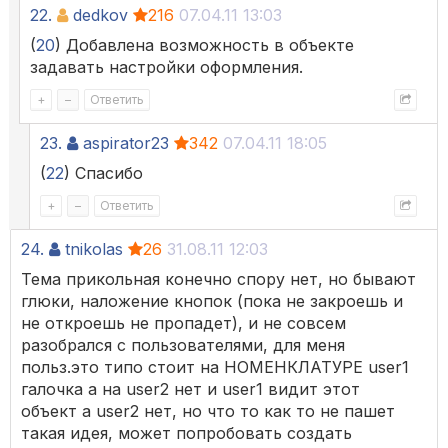
22.
dedkov
216
07.04.11 13:03
(
20
) Добавлена возможность в объекте
задавать настройки оформления.
+
–
Ответить
23.
aspirator23
342
07.04.11 18:05
(
22
) Спасибо
+
–
Ответить
24.
tnikolas
26
31.08.11 12:03
Тема прикольная конечно спору нет, но бывают
глюки, наложение кнопок (пока не закроешь и
не откроешь не пропадет), и не совсем
разобрался с пользователями, для меня
польз.это типо стоит на НОМЕНКЛАТУРЕ user1
галочка а на user2 нет и user1 видит этот
объект а user2 нет, но что то как то не пашет
такая идея, может попробовать создать