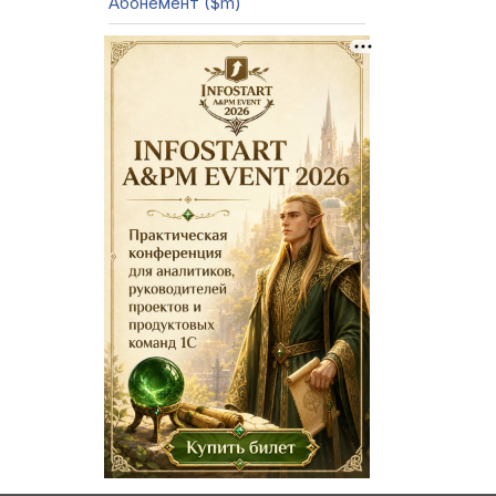
Абонемент ($m)