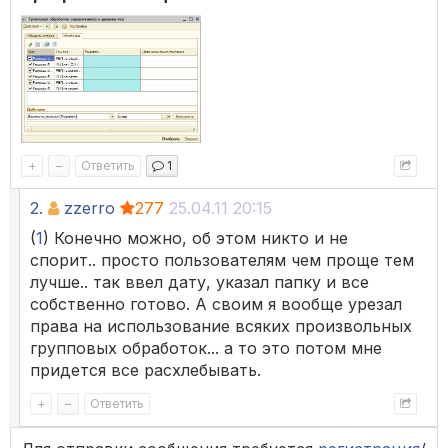
+
–
Ответить
1
2.
zzerro
277
25.04.11 20:15
(
1
) Конечно можно, об этом никто и не
спорит.. просто пользователям чем проще тем
лучше.. так ввел дату, указал папку и все
собственно готово. А своим я вообще урезал
права на использование всяких произвольных
групповых обработок... а то это потом мне
придется все расхлебывать.
+
–
Ответить