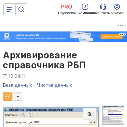
Подписка
О компании
Контакты
Аккаунт
Архивирование
справочника РБП
19.04.11
База данных
-
Чистка данных
+
4
–