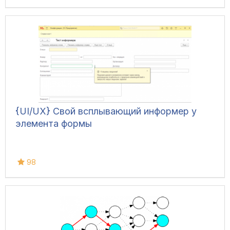
{UI/UX} Свой всплывающий информер у
элемента формы
98