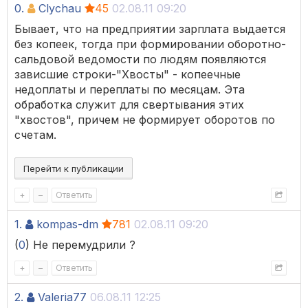
0.
Clychau
45
02.08.11 09:20
Бывает, что на предприятии зарплата выдается
без копеек, тогда при формировании оборотно-
сальдовой ведомости по людям появляются
зависшие строки-"Хвосты" - копеечные
недоплаты и переплаты по месяцам. Эта
обработка служит для свертывания этих
"хвостов", причем не формирует оборотов по
счетам.
Перейти к публикации
+
–
Ответить
1.
kompas-dm
781
02.08.11 09:20
(
0
) Не перемудрили ?
+
–
Ответить
2.
Valeria77
06.08.11 12:25