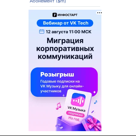
Абонемент ($m)