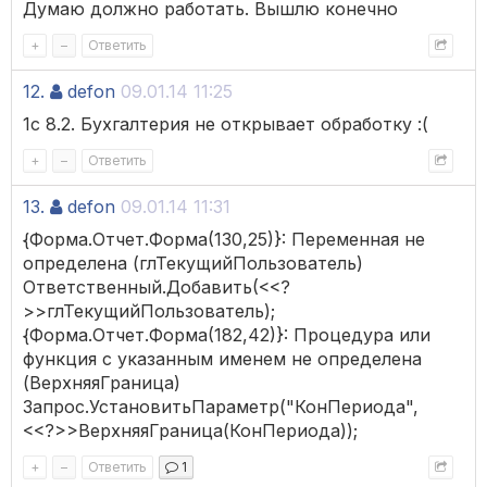
Думаю должно работать. Вышлю конечно
+
–
Ответить
12.
defon
09.01.14 11:25
1c 8.2. Бухгалтерия не открывает обработку :(
+
–
Ответить
13.
defon
09.01.14 11:31
{Форма.Отчет.Форма(130,25)}: Переменная не
определена (глТекущийПользователь)
Ответственный.Добавить(<<?
>>глТекущийПользователь);
{Форма.Отчет.Форма(182,42)}: Процедура или
функция с указанным именем не определена
(ВерхняяГраница)
Запрос.УстановитьПараметр("КонПериода",
<<?>>ВерхняяГраница(КонПериода));
+
–
Ответить
1