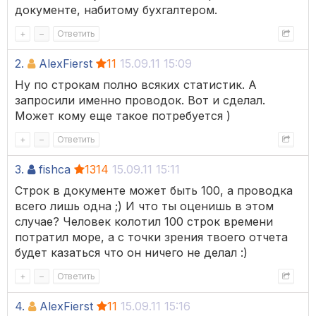
документе, набитому бухгалтером.
+
–
Ответить
2.
AlexFierst
11
15.09.11 15:09
Ну по строкам полно всяких статистик. А
запросили именно проводок. Вот и сделал.
Может кому еще такое потребуется )
+
–
Ответить
3.
fishca
1314
15.09.11 15:11
Строк в документе может быть 100, а проводка
всего лишь одна ;) И что ты оценишь в этом
случае? Человек колотил 100 строк времени
потратил море, а с точки зрения твоего отчета
будет казаться что он ничего не делал :)
+
–
Ответить
4.
AlexFierst
11
15.09.11 15:16