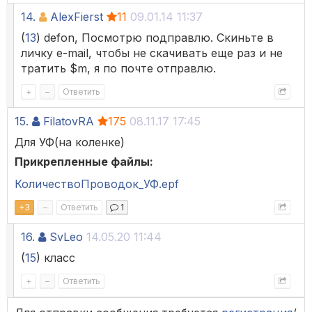
14.
AlexFierst
11
09.01.14 11:37
(
13
) defon, Посмотрю подправлю. Скиньте в
личку e-mail, чтобы не скачивать еще раз и не
тратить $m, я по почте отправлю.
+
–
Ответить
15.
FilatovRA
175
08.11.17 17:45
Для УФ(на коленке)
Прикрепленные файлы:
КоличествоПроводок_УФ.epf
+
3
–
Ответить
1
16.
SvLeo
14.05.20 11:44
(
15
) класс
+
–
Ответить