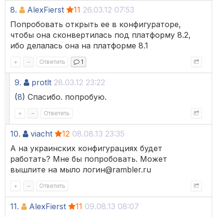
8.
AlexFierst
11
26.03.12 07:53
Попробовать открыть ее в конфигураторе,
чтобы она сконвертилась под платформу 8.2,
ибо делалась она на платформе 8.1
+
–
Ответить
1
9.
protlt
28.03.12 23:22
(
8
) Спасибо. попробую.
+
–
Ответить
10.
viacht
12
08.08.13 23:35
А на украинских конфигурациях будет
работать? Мне бы попробовать. Может
вышлите на мыло логин@rambler.ru
+
–
Ответить
11.
AlexFierst
11
09.08.13 08:07