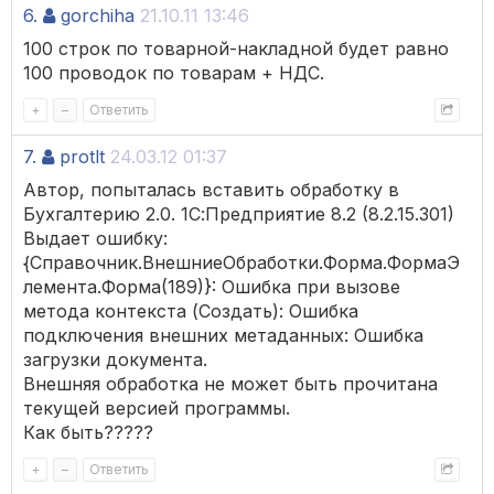
6.
gorchiha
21.10.11 13:46
100 строк по товарной-накладной будет равно
100 проводок по товарам + НДС.
+
–
Ответить
7.
protlt
24.03.12 01:37
Автор, попыталась вставить обработку в
Бухгалтерию 2.0. 1С:Предприятие 8.2 (8.2.15.301)
Выдает ошибку:
{Справочник.ВнешниеОбработки.Форма.ФормаЭ
лемента.Форма(189)}: Ошибка при вызове
метода контекста (Создать): Ошибка
подключения внешних метаданных: Ошибка
загрузки документа.
Внешняя обработка не может быть прочитана
текущей версией программы.
Как быть?????
+
–
Ответить