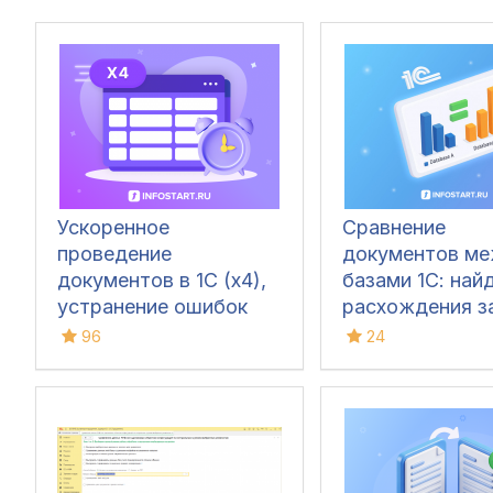
Ускоренное
Сравнение
проведение
документов м
документов в 1С (x4),
базами 1С: най
устранение ошибок
расхождения з
60/62 счетов и зачет
кликов
96
24
авансов (Бухгалтерия
3.0)