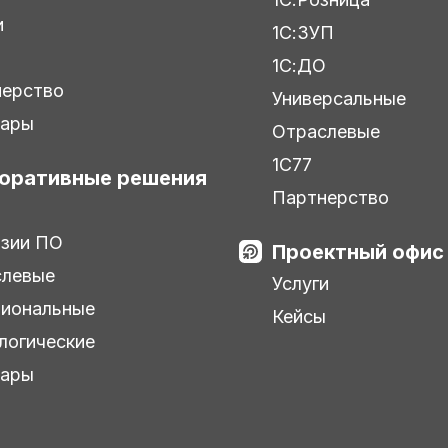
и
1С:ЗУП
ы
1С:ДО
нерство
Универсальные
нары
Отраслевые
1С77
оративные решения
Партнерство
зии ПО
Проектный офис
слевые
Услуги
иональные
Кейсы
логические
нары