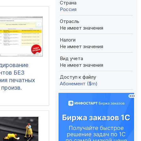
Страна
Россия
Отрасль
Не имеет значения
Налоги
Не имеет значения
Вид учета
одирование
Не имеет значения
нтов БЕЗ
Доступ к файлу
ния печатных
Абонемент ($m)
 произв.
тмами создания
да и обработки
прикрепление
 к документам)
1 (все), ERP 2,
озница 2, УНФ
, БП 3, ЗУП 3