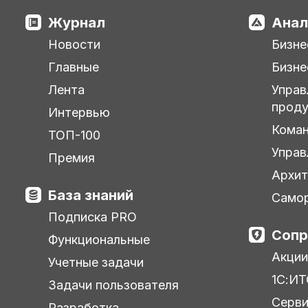
Журнал
Анал
Новости
Бизне
Главные
Бизне
Лента
Управ
прод
Интервью
Кома
ТОП-100
Управ
Премия
Архит
База знаний
Самор
Подписка PRO
Сопр
Функциональные
Акции
Учетные задачи
1С:ИТ
Задачи пользователя
Серв
Разработка