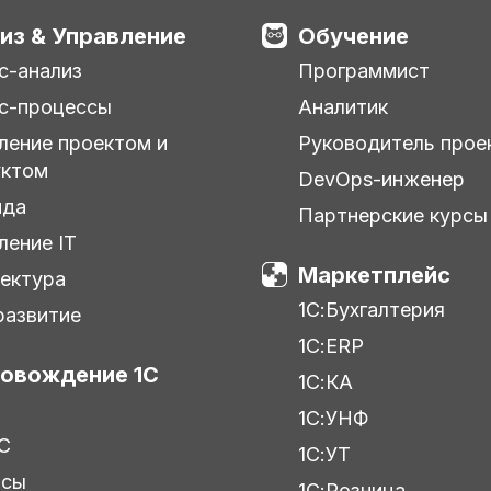
из & Управление
Обучение
с-анализ
Программист
с-процессы
Аналитик
ление проектом и
Руководитель прое
уктом
DevOps-инженер
нда
Партнерские курсы
ление IT
Маркетплейс
ектура
1С:Бухгалтерия
азвитие
1С:ERP
овождение 1С
1С:КА
1С:УНФ
С
1С:УТ
исы
1С:Розница