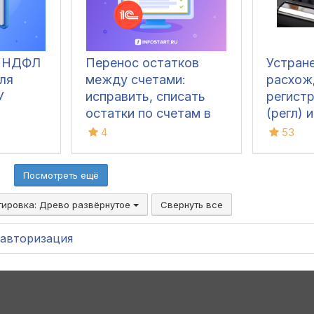
а НДФЛ
Перенос остатков
Устран
ля
между счетами:
расхож
У
исправить, списать
регист
остатки по счетам в
(регл) 
1С
учета 
4
53
УПП 1.3 
Посмотреть ещё
тировка:
Древо развёрнутое
Свернуть все
авторизация