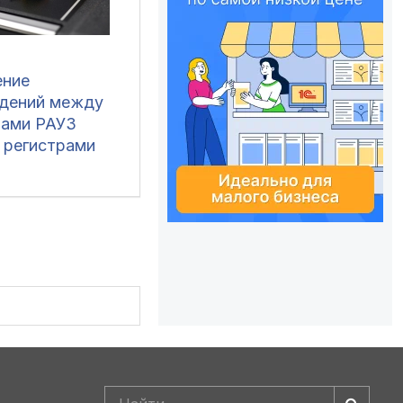
ение
дений между
рами РАУЗ
и регистрами
ТМЦ, НЗП в
и КА 1.1