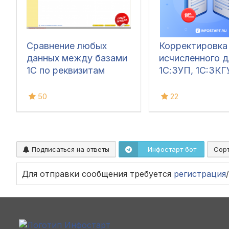
Сравнение любых
Корректировк
данных между базами
исчисленного д
1С по реквизитам
1С:ЗУП, 1C:ЗКГ
50
22
Подписаться на ответы
Инфостарт бот
Сор
Для отправки сообщения требуется
регистрация
/