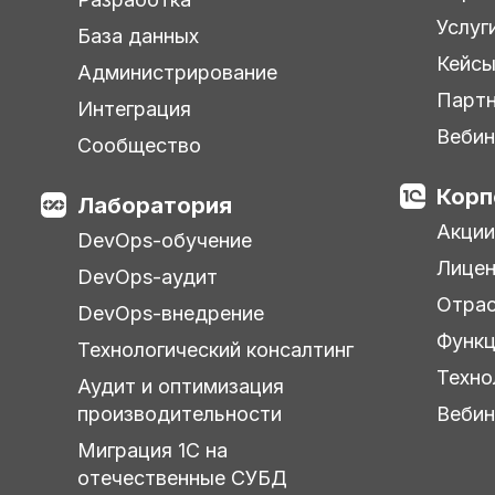
Услуг
База данных
Кейс
Администрирование
Парт
Интеграция
Веби
Сообщество
Корп
Лаборатория
Акции
DevOps-обучение
Лицен
DevOps-аудит
Отра
DevOps-внедрение
Функц
Технологический консалтинг
Техно
Аудит и оптимизация
производительности
Веби
Миграция 1С на
отечественные СУБД