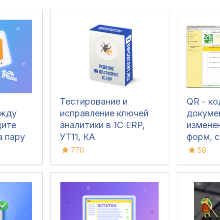
Тестирование и
QR - к
ежду
исправление ключей
докуме
дите
аналитики в 1С ERP,
измене
а пару
УТ11, КА
форм, с
алгори
770
58
QR -ко
(в т.ч 
сканов
для УТ 1
КА 2, Р
1.6/3.0