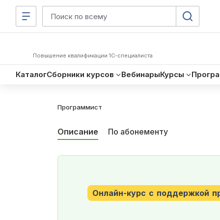
О ку
Повышение квалификации 1С-специалиста
Каталог
Сборники курсов
Вебинары
Курсы
Прогр
Программист
Описание
По абонементу
Онлайн-курс с поддержкой п