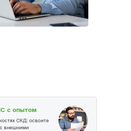
1С с опытом
нкостях СКД: освоите
 с внешними