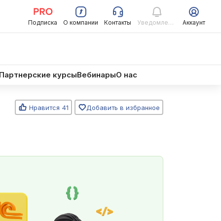
Подписка
О компании
Контакты
Уведомления
Аккаунт
т обучения
FAQ
Записаться
Партнерские курсы
Вебинары
О нас
Нравится
41
Добавить в избранное