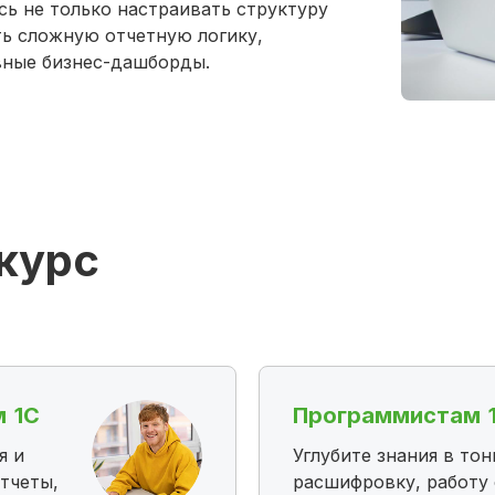
ь не только настраивать структуру
ть сложную отчетную логику,
вные бизнес-дашборды.
курс
 1С
Программистам 
я и
Углубите знания в то
тчеты,
расшифровку, работу