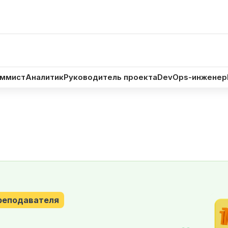
рсе
Автор
Программа
Результат
Сертификат
Форма
аммист
Аналитик
Руководитель проекта
DevOps-инженер
реподавателя