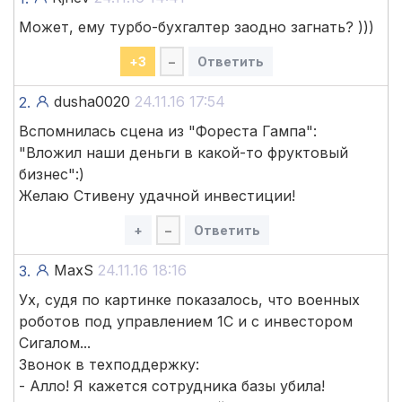
Может, ему турбо-бухгалтер заодно загнать? )))
+
3
–
Ответить
dusha0020
24.11.16 17:54
2.
Вспомнилась сцена из "Фореста Гампа":
"Вложил наши деньги в какой-то фруктовый
бизнес":)
Желаю Стивену удачной инвестиции!
+
–
Ответить
MaxS
24.11.16 18:16
3.
Ух, судя по картинке показалось, что военных
роботов под управлением 1С и с инвестором
Сигалом...
Звонок в техподдержку:
- Алло! Я кажется сотрудника базы убила!