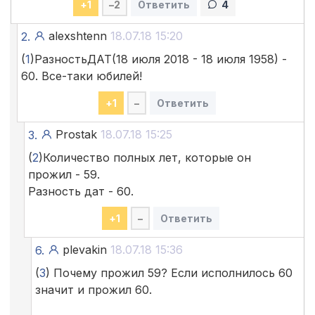
+
1
–
2
Ответить
4
alexshtenn
18.07.18 15:20
2.
(
1
)РазностьДАТ(18 июля 2018 - 18 июля 1958) -
60. Все-таки юбилей!
+
1
–
Ответить
Prostak
18.07.18 15:25
3.
(
2
)Количество полных лет, которые он
прожил - 59.
Разность дат - 60.
+
1
–
Ответить
plevakin
18.07.18 15:36
6.
(
3
) Почему прожил 59? Если исполнилось 60
значит и прожил 60.