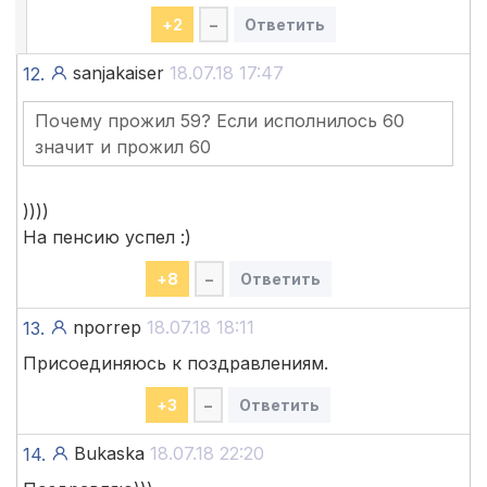
+
2
–
Ответить
sanjakaiser
18.07.18 17:47
12.
Почему прожил 59? Если исполнилось 60
значит и прожил 60
))))
На пенсию успел :)
+
8
–
Ответить
nporrep
18.07.18 18:11
13.
Присоединяюсь к поздравлениям.
+
3
–
Ответить
Bukaska
18.07.18 22:20
14.