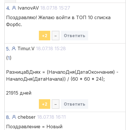
IvanovAV
18.07.18 15:27
4.
Поздравляю! Желаю войти в ТОП 10 списка
Форбс.
+
2
–
Ответить
Timur.V
18.07.18 15:28
5.
(
1
)
РазницаВДнях = (НачалоДня(ДатаОкончания) -
НачалоДня(ДатаНачала)) / (60 * 60 * 24);
21915 дней
+
2
–
Ответить
chebser
18.07.18 16:11
8.
Поздравление = Новый