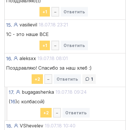
Поздравляю)))
+
1
–
Ответить
vasilievil
18.07.18 23:21
15.
1С - это наше ВСЕ
+
1
–
Ответить
aleksxx
19.07.18 08:01
16.
Поздравляю! Спасибо за наш хлеб :)
+
2
–
Ответить
1
bugagashenka
19.07.18 09:24
17.
(
16
)с колбасой)
+
2
–
Ответить
VShevelev
19.07.18 10:40
18.