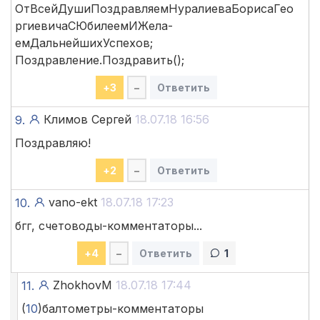
ОтВсейДушиПоздравляемНуралиеваБорисаГео
ргиевичаСЮбилеемИЖела
­
емДальнейшихУспехов;
Поздравление.Поздравить();
+
3
–
Ответить
Климов Сергей
18.07.18 16:56
9.
Поздравляю!
+
2
–
Ответить
vano-ekt
18.07.18 17:23
10.
бгг, счетоводы-комментаторы...
+
4
–
Ответить
1
ZhokhovM
18.07.18 17:44
11.
(
10
)балтометры-комментаторы