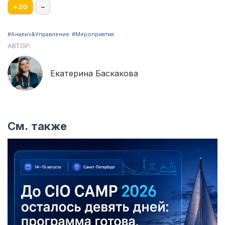
+
20
–
#Aнализ&Управление
#Мероприятия
АВТОР:
Екатерина Баскакова
См. также