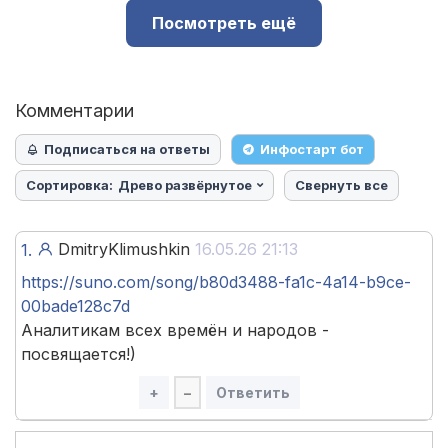
Посмотреть ещё
Комментарии
Подписаться на ответы
Инфостарт бот
Сортировка:
Древо развёрнутое
Свернуть все
DmitryKlimushkin
16.05.26 21:13
1.
https://suno.com/song/b80d3488-fa1c-4a14-b9ce-
00bade128c7d
Аналитикам всех времён и народов -
посвящается!)
+
–
Ответить