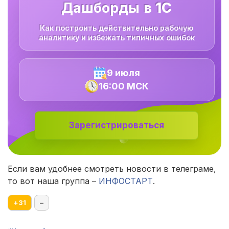
Дашборды в
1С
Как построить действительно рабочую
аналитику и избежать типичных ошибок
9 июля
16:00 МСК
Зарегистрироваться
Если вам удобнее смотреть новости в телеграме,
то вот наша группа –
ИНФОСТАРТ
.
+
31
–