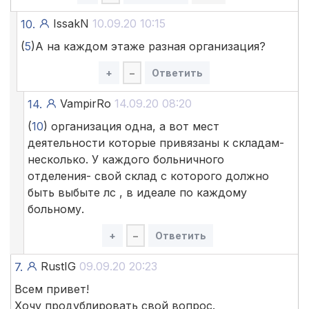
IssakN
10.09.20 10:15
10.
(
5
)А на каждом этаже разная организация?
+
–
Ответить
VampirRo
14.09.20 08:20
14.
(
10
) организация одна, а вот мест
деятельности которые привязаны к складам-
несколько. У каждого больничного
отделения- свой склад с которого должно
быть выбыте лс , в идеале по каждому
больному.
+
–
Ответить
RustIG
09.09.20 20:23
7.
Всем привет!
Хочу продублировать свой вопрос.