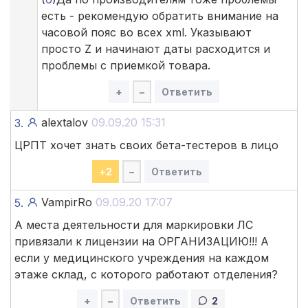
есть - рекомендую обратить внимание на
часовой пояс во всех xml. Указывают
просто Z и начинают даты расходится и
проблемы с приемкой товара.
+
–
Ответить
alextalov
09.09.20 15:31
3.
ЦРПТ хочет знать своих бета-тестеров в лицо
+
2
–
Ответить
VampirRo
09.09.20 17:07
5.
А места деятельности для маркировки ЛС
привязали к лицензии на ОРГАНИЗАЦИЮ!!! А
если у медицинского учреждения на каждом
этаже склад, с которого работают отделения?
+
–
Ответить
2