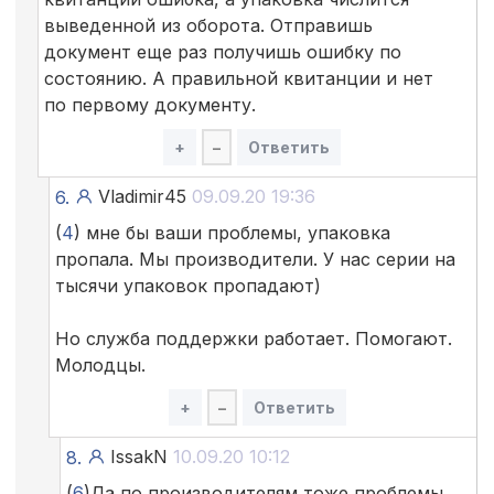
выведенной из оборота. Отправишь
документ еще раз получишь ошибку по
состоянию. А правильной квитанции и нет
по первому документу.
+
–
Ответить
Vladimir45
09.09.20 19:36
6.
(
4
) мне бы ваши проблемы, упаковка
пропала. Мы производители. У нас серии на
тысячи упаковок пропадают)
Но служба поддержки работает. Помогают.
Молодцы.
+
–
Ответить
IssakN
10.09.20 10:12
8.
(
6
)Да по производителям тоже проблемы