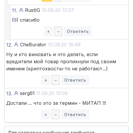
RustIG
10.09.20 12:07
11.
(
9
) спасибо
+
–
Ответить
CheBurator
10.09.20 16:48
12.
Ну и кто виновать и что делать, если
вредители мой товар пропихнули под своим
именем (криптохвосты-то не работают...)
+
–
Ответить
serg61
11.09.20 15:09
13.
Достали ... что это за термин - МИТАП !!!
+
–
Ответить
Для отправки сообщения требуется