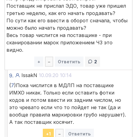
Поставщик не прислал ЭДО, товар уже пришел
третью неделю, как его начать продавать?
По сути как его ввести в оборот сначала, чтобы
можно было начать продавать?
Весь товар числится на поставщике - при
сканировании марок приложением ЧЗ это
видно.
+
–
Ответить
2
IssakN
10.09.20 10:14
9.
(
7
)Пока числится в МДЛП на поставщике
ИМХО никак. Только если оставить фотки
кодов и потом ввести их задним числом, но
это чревато если что то пойдет не так (да и
вообще правила маркировки грубо нарушает).
А так поставщик косячит.
+
1
–
Ответить