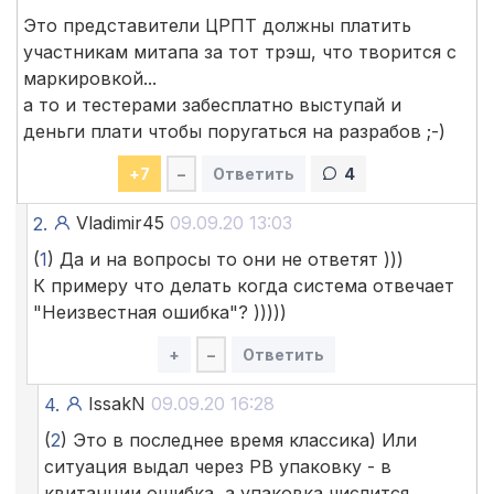
Это представители ЦРПТ должны платить
участникам митапа за тот трэш, что творится с
маркировкой...
а то и тестерами забесплатно выступай и
деньги плати чтобы поругаться на разрабов ;-)
+
7
–
Ответить
4
Vladimir45
09.09.20 13:03
2.
(
1
) Да и на вопросы то они не ответят )))
К примеру что делать когда система отвечает
"Неизвестная ошибка"? )))))
+
–
Ответить
IssakN
09.09.20 16:28
4.
(
2
) Это в последнее время классика) Или
ситуация выдал через РВ упаковку - в
квитанции ошибка, а упаковка числится