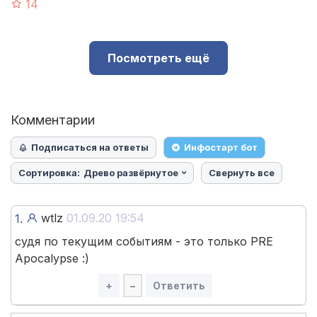
14
Посмотреть ещё
Комментарии
Подписаться на ответы
Инфостарт бот
Сортировка:
Древо развёрнутое
Свернуть все
wtlz
01.09.20 19:54
1.
судя по текущим событиям - это только PRE
Apocalypse :)
+
–
Ответить