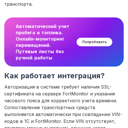
транспорта.
Автоматический учет
пробега и топлива.
Онлайн-мониторинг
Попробовать
перемещений.
Путевые листы без
ручной работы
Как работает интеграция?
Авторизация в системе требует наличия SSL-
сертификата на сервере FortMonitor и указания
часового пояса для корректного учета времени.
Сопоставление транспортных средств
выполняется автоматически при совпадении VIN-
кодов в 1С и FortMonitor. Если VIN отсутствует,
привязку можно выполнить вручную через