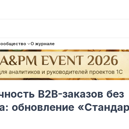
Сообщество
О журнале
чность B2B-заказов без
а: обновление «Станда