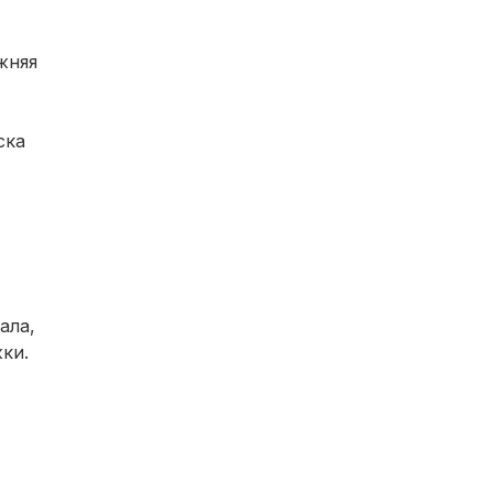
жняя
ска
ала,
ки.