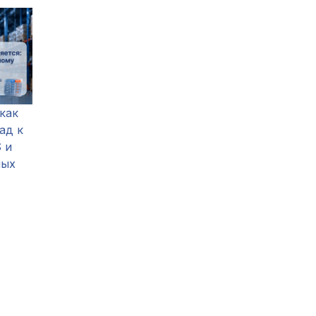
 как
ад к
 и
ных