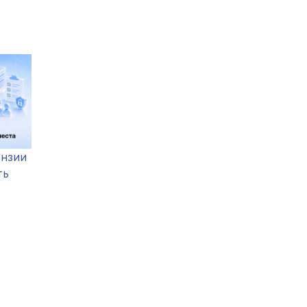
ензии
ть