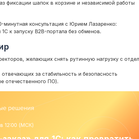
каз фиксации шапок в корзине и независимой работы
40-минутная консультация с Юрием Лазаренко:
1С к запуску B2B-портала без обменов.
ир
ректоров, желающих снять рутинную нагрузку с отде
 отвечающих за стабильность и безопасность
е отечественного ПО).
в 12:00 (МСК)
заказ» для 1С: как превратить