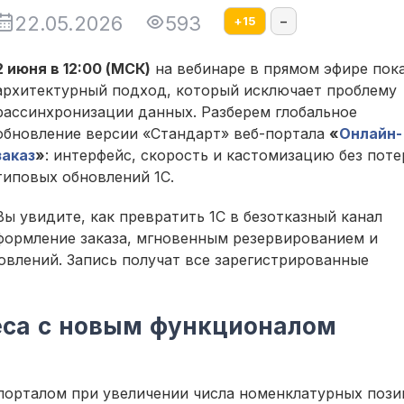
22.05.2026
593
+
15
–
2 июня в 12:00 (МСК)
на вебинаре в прямом эфире пок
архитектурный подход, который исключает проблему
рассинхронизации данных. Разберем глобальное
обновление версии «Стандарт» веб-портала
«
Онлайн-
заказ
»
: интерфейс, скорость и кастомизацию без поте
типовых обновлений 1С.
Вы увидите, как превратить 1С в безотказный канал
формление заказа, мгновенным резервированием и
овлений. Запись получат все зарегистрированные
еса с новым функционалом
 порталом при увеличении числа номенклатурных пози