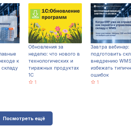
Обновления за
Завтра вебинар:
главные
неделю: что нового в
подготовить скл
реходе к
технологических и
внедрению WMS
 складу
тиражных продуктах
избежать типич
1С
ошибок
1
1
Посмотреть ещё