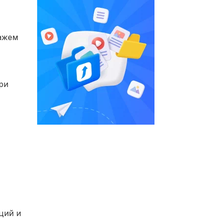
ажем
ри
ций и