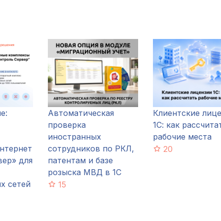
е:
Автоматическая
Клиентские лиц
проверка
1С: как рассчита
иностранных
рабочие места
нтернет
сотрудников по РКЛ,
20
вер» для
патентам и базе
розыска МВД в 1С
х сетей
15