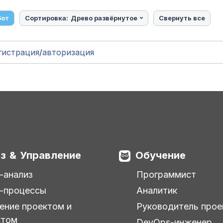
бот
Сортировка:
Древо развёрнутое
Свернуть все
гистрация
/
авторизация
з & Управление
Обучение
-анализ
Программист
-процессы
Аналитик
ение проектом и
Руководитель прое
ктом
DevOps-инженер