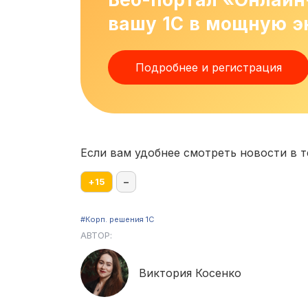
вашу 1С в мощную э
Подробнее и регистрация
Если вам удобнее смотреть новости в т
+
15
–
#Корп. решения 1С
АВТОР:
Виктория Косенко