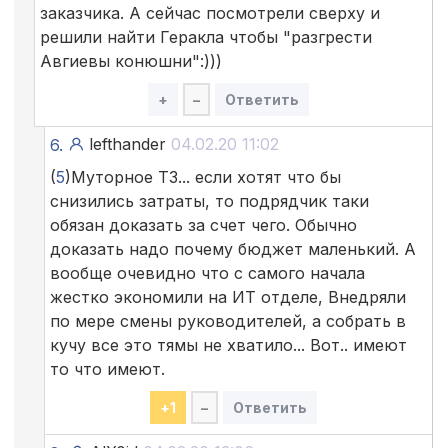
заказчика. А сейчас посмотрели сверху и
решили найти Геракла чтобы "разгрести
Авгиевы конюшни":)))
+
–
Ответить
lefthander
04.02.20 11:02
6.
(
5
)Муторное ТЗ... если хотят что бы
снизились затраты, то подрядчик таки
обязан доказать за счет чего. Обычно
доказать надо почему бюджет маленький. А
вообще очевидно что с самого начала
жестко экономили на ИТ отделе, Внедряли
по мере смены руководителей, а собрать в
кучу все это тямы не хватило... Вот.. имеют
то что имеют.
+
1
–
Ответить