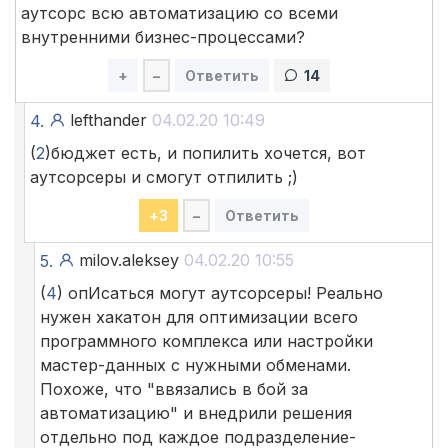
аутсорс всю автоматизацию со всеми
внутренними бизнес-процессами?
+
–
Ответить
14
lefthander
04.02.20 10:49
4.
(
2
)бюджет есть, и попилить хочется, вот
аутсорсеры и смогут отпилить ;)
+
3
–
Ответить
milov.aleksey
04.02.20 10:55
5.
(
4
) опИсаться могут аутсорсеры! Реально
нужен хакатон для оптимизации всего
программного комплекса или настройки
мастер-данных с нужными обменами.
Похоже, что "ввязались в бой за
автоматизацию" и внедрили решения
отдельно под каждое подразделение-