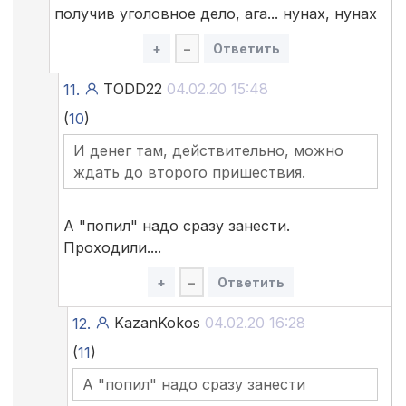
получив уголовное дело, ага... нунах, нунах
+
–
Ответить
TODD22
04.02.20 15:48
11.
(
10
)
И денег там, действительно, можно
ждать до второго пришествия.
А "попил" надо сразу занести.
Проходили....
+
–
Ответить
KazanKokos
04.02.20 16:28
12.
(
11
)
А "попил" надо сразу занести