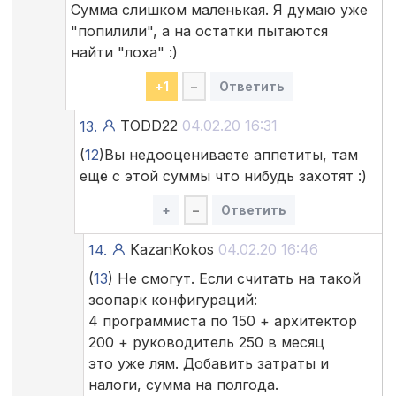
Сумма слишком маленькая. Я думаю уже
"попилили", а на остатки пытаются
найти "лоха" :)
+
1
–
Ответить
TODD22
04.02.20 16:31
13.
(
12
)Вы недооцениваете аппетиты, там
ещё с этой суммы что нибудь захотят :)
+
–
Ответить
KazanKokos
04.02.20 16:46
14.
(
13
) Не смогут. Если считать на такой
зоопарк конфигураций:
4 программиста по 150 + архитектор
200 + руководитель 250 в месяц
это уже лям. Добавить затраты и
налоги, сумма на полгода.