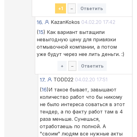
+
1
–
Ответить
KazanKokos
04.02.20 17:42
16.
(
15
) Как вариант вытащили
невыгодную цену для привязки
отмывочной компании, а потом
уже будут через нее лить деньги. :)
+
–
Ответить
TODD22
04.02.20 17:51
17.
(
16
)И такое бывает, завышают
количество работ что бы никому
не было интереса соваться в этот
тендер, а по факту работ там в 4
раза меньше. Сунешься,
отработаешь по полной. А
"своим" людям все нужные акты