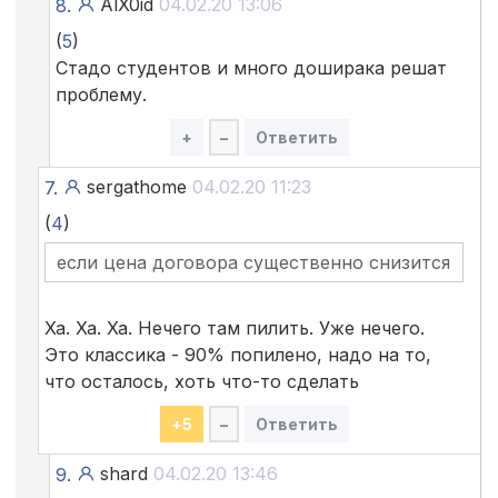
AlX0id
04.02.20 13:06
8.
(
5
)
Стадо студентов и много доширака решат
проблему.
+
–
Ответить
sergathome
04.02.20 11:23
7.
(
4
)
если цена договора существенно снизится
Ха. Ха. Ха. Нечего там пилить. Уже нечего.
Это классика - 90% попилено, надо на то,
что осталось, хоть что-то сделать
+
5
–
Ответить
shard
04.02.20 13:46
9.