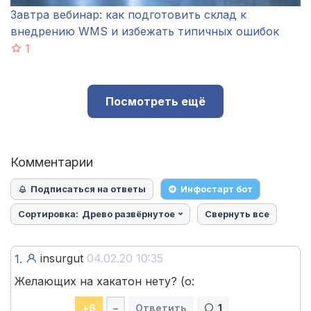
Завтра вебинар: как подготовить склад к
внедрению WMS и избежать типичных ошибок
1
Посмотреть ещё
Комментарии
Подписаться на ответы
Инфостарт бот
Сортировка:
Древо развёрнутое
Свернуть все
insurgut
04.02.20 10:35
1.
Желающих на хакатон нету? (о:
+
6
–
Ответить
1