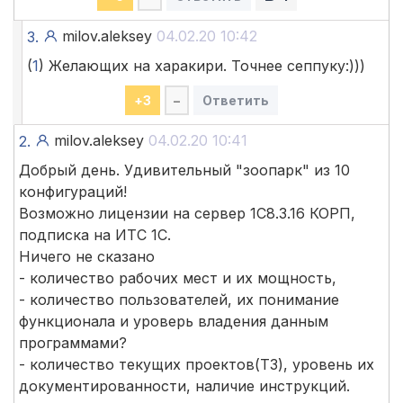
milov.aleksey
04.02.20 10:42
3.
(
1
) Желающих на харакири. Точнее сеппуку:)))
+
3
–
Ответить
milov.aleksey
04.02.20 10:41
2.
Добрый день. Удивительный "зоопарк" из 10
конфигураций!
Возможно лицензии на сервер 1С8.3.16 КОРП,
подписка на ИТС 1С.
Ничего не сказано
- количество рабочих мест и их мощность,
- количество пользователей, их понимание
функционала и уроверь владения данным
программами?
- количество текущих проектов(ТЗ), уровень их
документированности, наличие инструкций.