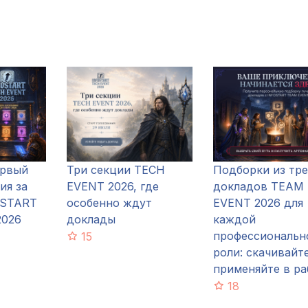
ервый
Три секции TECH
Подборки из тр
ия за
EVENT 2026, где
докладов TEAM
OSTART
особенно ждут
EVENT 2026 для
2026
доклады
каждой
профессиональн
15
роли: скачивайт
применяйте в ра
18