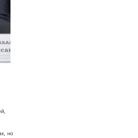
й,
х, но