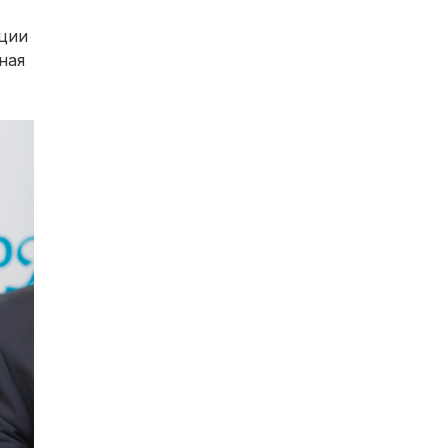
ации
ная