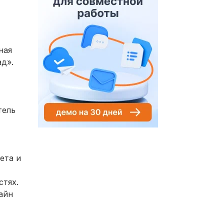
ная
д».
тель
ета и
стях.
айн