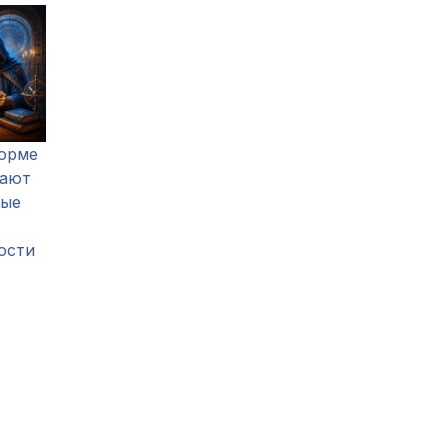
форме
шают
ные
ости