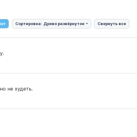
бот
Сортировка:
Древо развёрнутое
Свернуть все
у.
но не худеть.