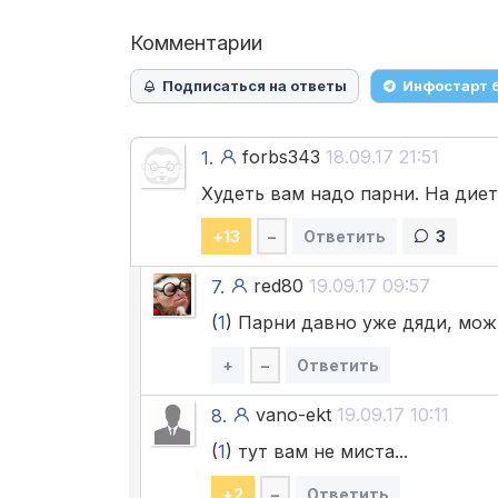
Комментарии
Подписаться на ответы
Инфостарт 
forbs343
18.09.17 21:51
1.
Худеть вам надо парни. На диет
+
13
–
Ответить
3
red80
19.09.17 09:57
7.
(
1
) Парни давно уже дяди, мож
+
–
Ответить
vano-ekt
19.09.17 10:11
8.
(
1
) тут вам не миста...
+
2
–
Ответить