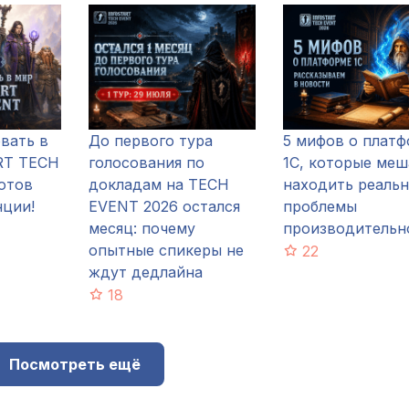
вать в
До первого тура
5 мифов о плат
RT TECH
голосования по
1С, которые ме
отов
докладам на TECH
находить реаль
нции!
EVENT 2026 остался
проблемы
месяц: почему
производительн
опытные спикеры не
22
ждут дедлайна
18
Посмотреть ещё