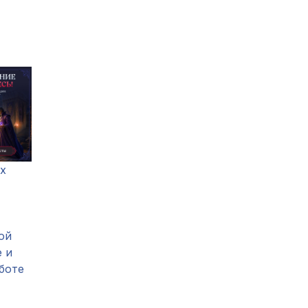
ех
ой
е и
боте