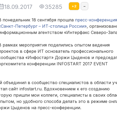
18.09.2017
35285
+
2
–
В понедельник 18 сентября прошла
пресс-конференция
«Санкт-Петербург – ИТ-столица России»
, организован
информационным агентством «Интерфакс Северо-Запа
В рамках мероприятия поделились опытом ведения
проектов в сфере ИТ основатель профессионального
сообщества «Инфостарт» Доржи Цыденов и председа
оргкомитета конференции INFOSTART 2017 EVENT
ый объединил в сообщество специалистов в области уч
ал сайт infostart.ru. Вдохновением к его созданию
торую пришли мои коллеги, специалисты в своих обла
пытом, но удобного способа делать это в режиме онл
Доржи Цыденов на пресс-конференции.