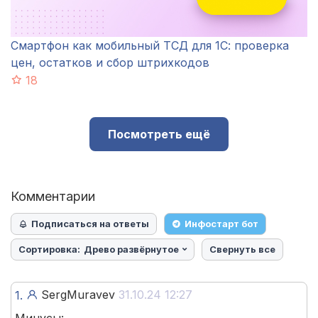
Смартфон как мобильный ТСД для 1С: проверка
цен, остатков и сбор штрихкодов
18
Посмотреть ещё
Комментарии
Подписаться на ответы
Инфостарт бот
Сортировка:
Древо развёрнутое
Свернуть все
SergMuravev
31.10.24 12:27
1.
Минусы: