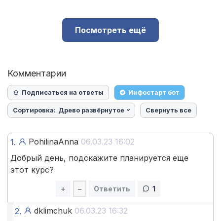
Посмотреть ещё
Комментарии
Подписаться на ответы
Инфостарт бот
Сортировка:
Древо развёрнутое
Свернуть все
PohilinaAnna
06.03.23 16:02
1.
Добрый день, подскажите планируется еще
этот курс?
+
–
Ответить
1
dklimchuk
06.03.23 16:32
2.