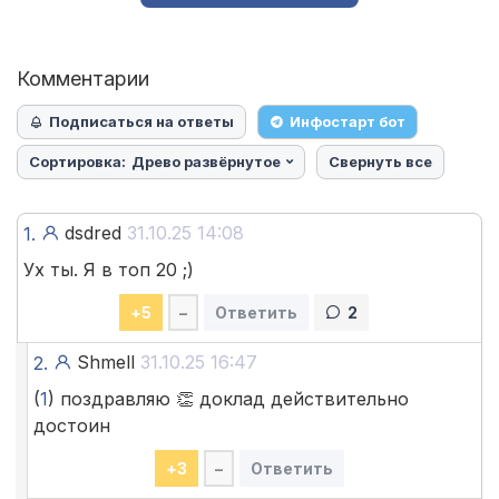
Комментарии
Подписаться на ответы
Инфостарт бот
Сортировка:
Древо развёрнутое
Свернуть все
dsdred
31.10.25 14:08
1.
Ух ты. Я в топ 20 ;)
+
5
–
Ответить
2
Shmell
31.10.25 16:47
2.
(
1
) поздравляю 👏 доклад действительно
достоин
+
3
–
Ответить