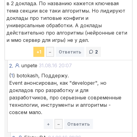
в 2 доклада. По названию кажется ключевая
тема секции все таки алгоритмы. Но лидируют
доклады про типовые конфиги и
универсальные обработки. А доклады
действительно про алгоритмы (нейронные сети
и ммо сервер для игры) не у дел.
+
1
–
Ответить
2
unpete
31.08.16 20:07
2.
(
1
) botokash, Поддержу.
Event анонсирован, как "developer", но
докладов про разработку и для
разработчиков, про серьезные современные
технологии, инструменты и алгоритмы -
совсем мало.
+
–
Ответить