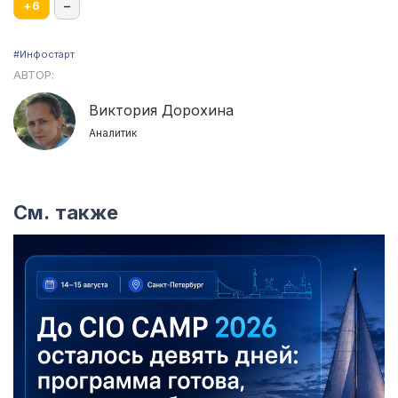
+
6
–
#Инфостарт
АВТОР:
Виктория Дорохина
Аналитик
См. также