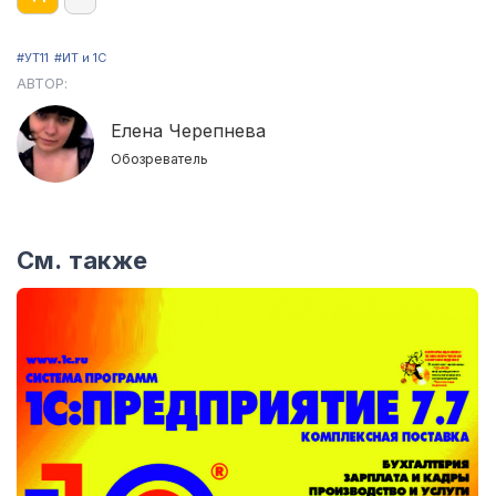
#УТ11
#ИТ и 1С
АВТОР:
Елена Черепнева
Обозреватель
См. также