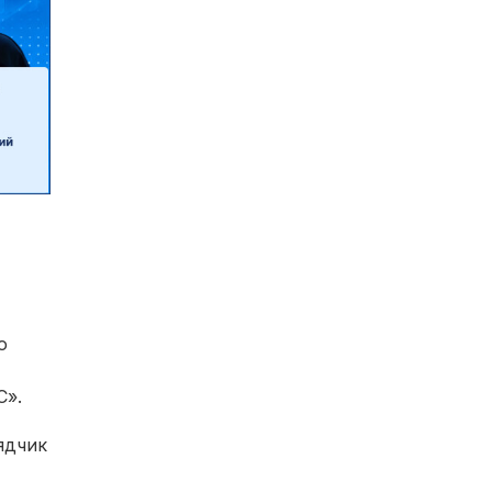
о
С».
ядчик