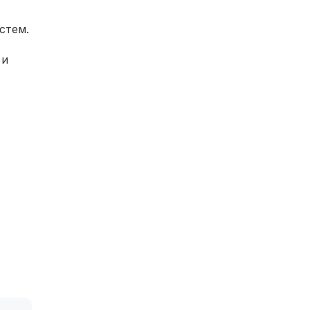
стем.
 и