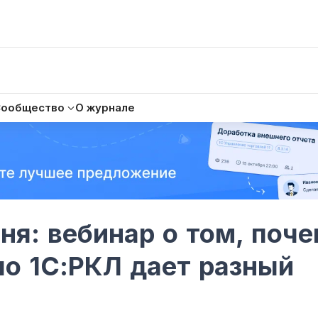
Сообщество
О журнале
юня: вебинар о том, поч
по 1С:РКЛ дает разный