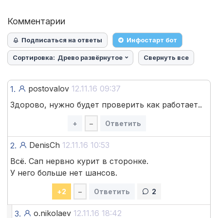
Комментарии
Подписаться на ответы
Инфостарт бот
Сортировка:
Древо развёрнутое
Свернуть все
postovalov
12.11.16 09:37
1.
Здорово, нужно будет проверить как работает..
+
–
Ответить
DenisCh
12.11.16 10:53
2.
Всё. Сап нервно курит в сторонке.
У него больше нет шансов.
+
2
–
Ответить
2
o.nikolaev
12.11.16 18:42
3.