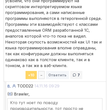
усвоили, что они программируют на
скриптовом интерпретируемом языке
программирования, а сами написанные
программы выполняются в гетерогенной среде.
Программы эти взаимодействуют с классами
предоставленные ORM разработанной 1С,
аналогов которой что-то пока не видел.
Некоторая скупость возможностей как UI так и
языка программирования вполне оправданы,
так как конфигурации должны выполняться
одинаково как в толстом клиенте, так и в
тонком, а так же в вэб-клинте.
+
10
–
Ответить
7
TODD22
14.11.16 09:29
8.
(
6
) Brawler,
Кто тут ноет по поводу
производительности, тот просто не