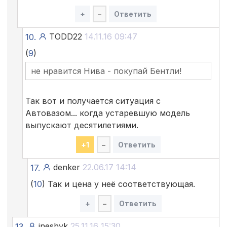
+
–
Ответить
TODD22
14.11.16 09:47
10.
(
9
)
не нравится Нива - покупай Бентли!
Так вот и получается ситуация с
Автовазом... когда устаревшую модель
выпускают десятилетиями.
+
1
–
Ответить
denker
22.06.17 14:14
17.
(
10
) Так и цена у неё соответствующая.
+
–
Ответить
ineshyk
25.11.16 15:30
13.