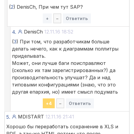
(
2
) DenisCh, При чем тут SAP?
+
–
Ответить
DenisCh
12.11.16 18:52
4.
(
3
) При том, что разработчикам больше
делать нечего, как к диаграммам поллитры
приделывать.
Может, они лучше баги поисправляют
(сколько их там зарегистрированных?) да
производительность улучшат? Да и над
типовыми конфигурациями (знаю, что это
другая епархия, но) имеет смысл подумать
+
4
–
Ответить
MDISTART
12.11.16 21:41
5.
Хорошо бы переработать сохранение в XLS и
PDF, а так-же HTML потому что после