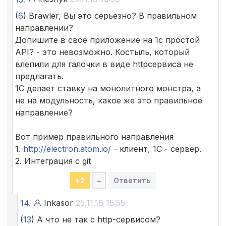
(
6
) Brawler, Вы это серьезно? В правильном
направлении?
Допишите в свое приложение на 1с простой
API? - это невозможно. Костыль, который
влепили для галочки в виде httpсервиса не
предлагать.
1С делает ставку на монолитного монстра, а
не на модульность, какое же это правильное
направление?
Вот пример правильного направления
1.
http://electron.atom.io/
- клиент, 1С - сервер.
2. Интеграция с git
+
2
–
Ответить
Inkasor
25.11.16 15:55
14.
(
13
) А что не так с http-сервисом?