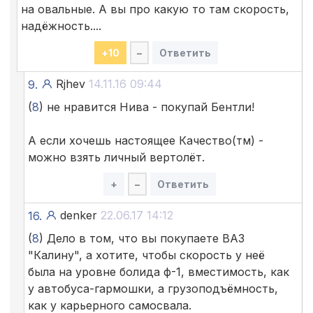
на овальные. А вы про какую то там скорость,
надёжность....
+
10
–
Ответить
Rjhev
14.11.16 09:44
9.
(
8
) не нравится Нива - покупай Бентли!
А если хочешь настоящее Качество(тм) -
можно взять личный вертолёт.
+
–
Ответить
denker
22.06.17 14:12
16.
(
8
) Дело в том, что вы покупаете ВАЗ
"Калину", а хотите, чтобы скорость у неё
была на уровне болида ф-1, вместимость, как
у автобуса-гармошки, а грузоподъёмность,
как у карьерного самосвала.