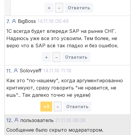
+
–
Ответить
BigBoss
14.11.16 06:46
7.
1С всегда будет впереди SAP на рынке СНГ.
Надеюсь уже все это усвоили. Тем более, не
верю что в SAP всё так гладко и без ошибок.
+
–
Ответить
Solovyeff
14.11.16 11:18
11.
Как это "по-нашему", когда аргументированно
критикуют, сразу говорить "не нравится, не
ешь".. Так далеко точно не уедем)
+
3
–
Ответить
12.
пользователь
21.11.16 08:38
Сообщение было скрыто модератором.