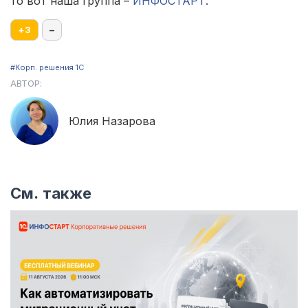
то вот наша группа –
ИНФОСТАРТ
.
+
3
–
#Корп. решения 1С
АВТОР:
Юлия Назарова
См. также