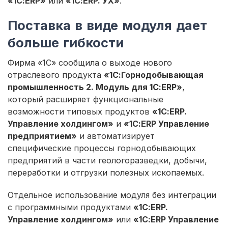
«1С:ERP»
или
«1С:ERP. УХ»
.
Поставка в виде модуля дает
больше гибкости
Фирма «1С» сообщила о выходе нового
отраслевого продукта
«1С:Горнодобывающая
промышленность 2. Модуль для 1С:ERP»
,
который расширяет функциональные
возможности типовых продуктов
«1С:ERP.
Управление холдингом»
и
«1С:ERP Управление
предприятием»
и автоматизирует
специфические процессы горнодобывающих
предприятий в части геологоразведки, добычи,
переработки и отгрузки полезных ископаемых.
Отдельное использование модуля без интеграции
с программными продуктами
«1С:ERP.
Управление холдингом»
или
«1С:ERP Управление