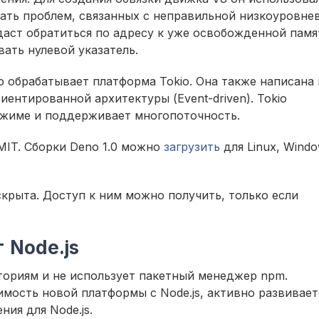
жать проблем, связанных с неправильной низкоуровне
 даст обратиться по адресу к уже освобожденной памя
вать нулевой указатель.
обрабатывает платформа Tokio. Она также написана 
иентированной архитектуры (Event-driven). Tokio
ежиме и поддерживает многопоточность.
MIT. Сборки Deno 1.0 можно
загрузить
для Linux, Windo
крыта. Доступ к ним можно получить, только если
 Node.js
ториям и не использует пакетный менеджер npm.
мость новой платформы с Node.js, активно развивает
ния для Node.js.