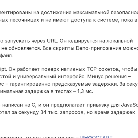
иентированы на достижение максимальной безопасно
ых песочницах и не имеют доступа к системе, пока 
о запускать через URL. Он кешируется на локальной
 не обновляется. Все скрипты Deno-приложения можн
файл.
pt. Он работает поверх нативных TCP-сокетов, чтобы
стой и универсальный интерфейс. Минус решения –
с – гарантированно предсказуемые задержки. За сек
имальная задержка в тестах – 1,3 мс.
написан на С, и он предполагает привязку для JavaScr
отал за секунду 34 тыс. запросов, но время задержек
елеграме, то вот наша группа –
ИНФОСТАРТ
.