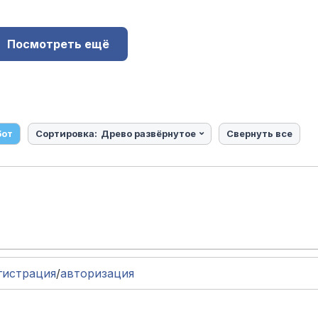
Посмотреть ещё
бот
Сортировка:
Древо развёрнутое
Свернуть все
гистрация
/
авторизация