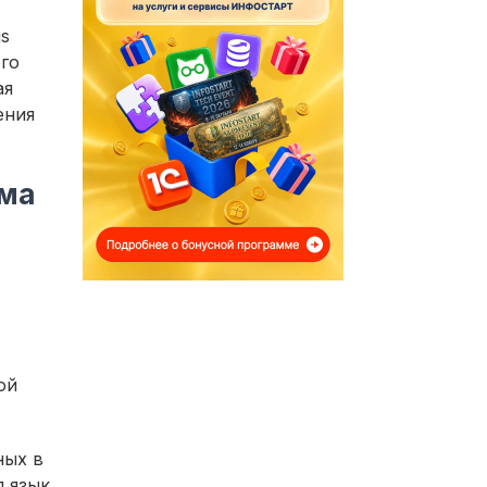
js
го
ая
ения
рма
ой
ных в
л язык