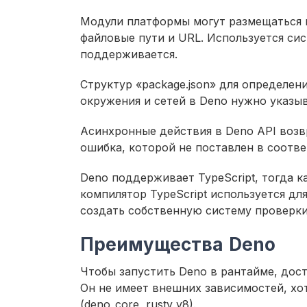
Модули платформы могут размещаться н
файловые пути и URL. Используется сист
поддерживается.
Структур «package.json» для определен
окружения и сетей в Deno нужно указы
Асинхронные действия в Deno API возв
ошибка, которой не поставлен в соотве
Deno поддерживает TypeScript, тогда ка
компилятор TypeScript используется для
создать собственную систему проверки
Преимущества Deno
Чтобы запустить Deno в рантайме, дос
Он не имеет внешних зависимостей, хот
(deno_core, rusty_v8).