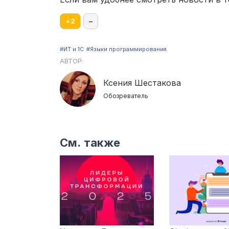
+
2
–
#ИТ и 1С
#Языки программирования
АВТОР:
Ксения Шестакова
Обозреватель
См. также