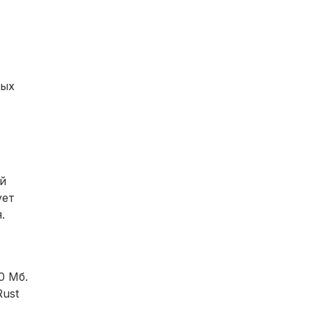
ных
ый
ует
.
0 Мб.
Rust