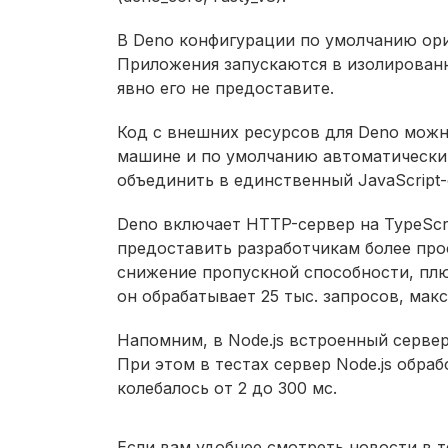
В Deno конфигурации по умолчанию ор
Приложения запускаются в изолированн
явно его не предоставите.
Код с внешних ресурсов для Deno можн
машине и по умолчанию автоматически
объединить в единственный JavaScript-
Deno включает HTTP-сервер на TypeScri
предоставить разработчикам более про
снижение пропускной способности, плю
он обрабатывает 25 тыс. запросов, макс
Напомним, в Node.js встроенный сервер 
При этом в тестах сервер Node.js обраб
колебалось от 2 до 300 мс.
Если вам удобнее смотреть новости в т