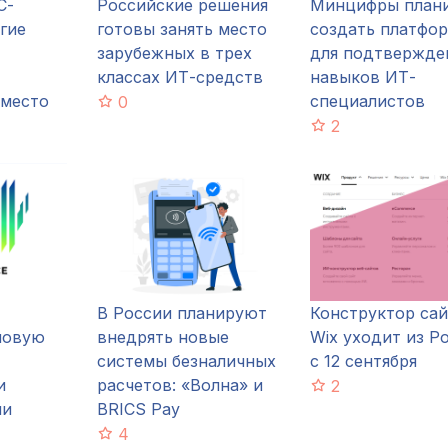
С-
Российские решения
Минцифры план
гие
готовы занять место
создать платфо
зарубежных в трех
для подтвержде
классах ИТ-средств
навыков ИТ-
 место
специалистов
0
2
В России планируют
Конструктор са
новую
внедрять новые
Wix уходит из Р
системы безналичных
с 12 сентября
и
расчетов: «Волна» и
2
ми
BRICS Pay
4