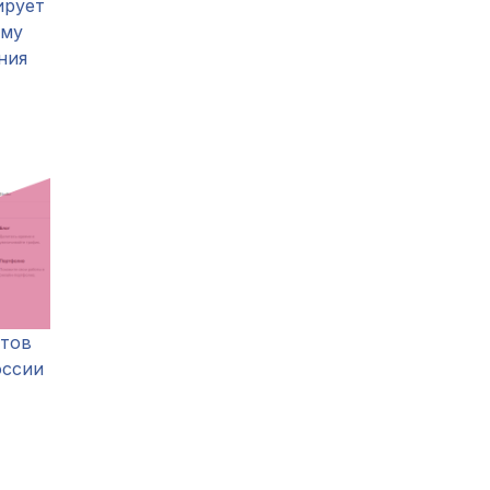
ирует
рму
ния
йтов
оссии