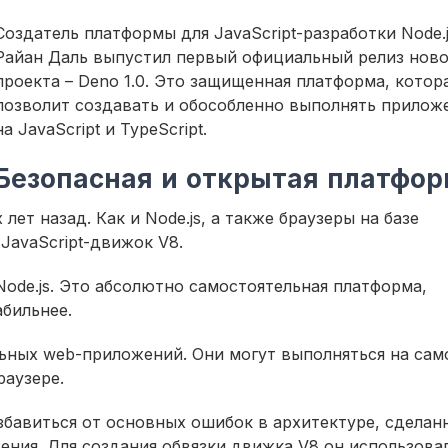
Создатель платформы для JavaScript-разработки Node.
Райан Даль выпустил первый официальный релиз ново
проекта – Deno 1.0. Это защищенная платформа, котор
позволит создавать и обособленно выполнять прилож
на JavaScript и TypeScript.
Безопасная и открытая платфо
лет назад. Как и Node.js, а также браузеры на базе
JavaScript-движок V8.
Node.js. Это абсолютно самостоятельная платформа,
абильнее.
ьных web-приложений. Они могут выполняться на сам
раузере.
збавиться от основных ошибок в архитектуре, сделан
жения. Для создания обвязки движка V8 он использова