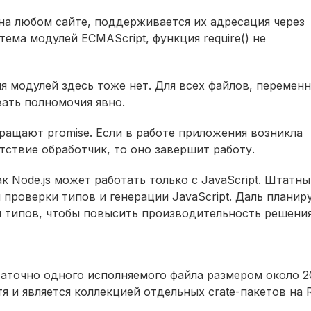
а любом сайте, поддерживается их адресация через
ема модулей ECMAScript, функция require() не
ия модулей здесь тоже нет. Для всех файлов, перемен
вать полномочия явно.
ращают promise. Если в работе приложения возникла
тствие обработчик, то оно завершит работу.
к Node.js может работать только с JavaScript. Штатн
 проверки типов и генерации JavaScript. Даль планир
 типов, чтобы повысить производительность решения
таточно одного исполняемого файла размером около 2
я и является коллекцией отдельных crate-пакетов на 