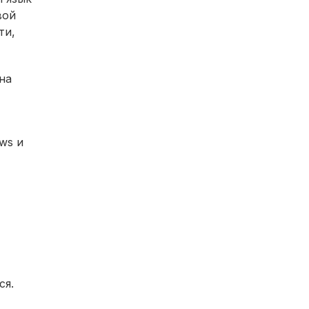
вой
ти,
на
ws и
ся.