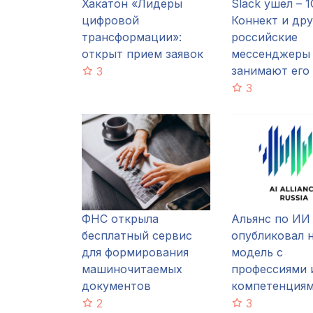
Хакатон «Лидеры
Slack ушел – 1
цифровой
Коннект и дру
трансформации»:
российские
открыт прием заявок
мессенджеры
занимают его
3
3
ФНС открыла
Альянс по ИИ
бесплатный сервис
опубликовал 
для формирования
модель с
машиночитаемых
профессиями 
документов
компетенция
2
3