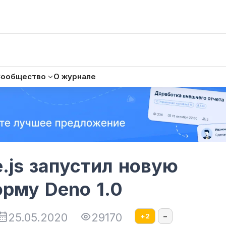
Сообщество
О журнале
.js запустил новую
орму Deno 1.0
25.05.2020
29170
+
2
–